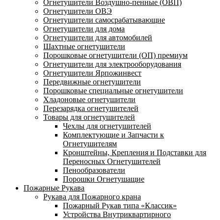
Огнетушители Воздушно-пенные (ОВП)
Огнетушители ОВЭ
Огнетушители самосрабатывающие
Огнетушители для дома
Огнетушители для автомобилей
Шахтные огнетушители
Порошковые огнетушители (ОП) премиум
Огнетушители для электрооборудования
Огнетушители Ярпожинвест
Передвижные огнетушители
Порошковые специальные огнетушители
Хладоновые огнетушители
Перезарядка огнетушителей
Товары для огнетушителей
Чехлы для огнетушителей
Комплектующие и Запчасти к
Огнетушителям
Кронштейны, Крепления и Подставки для
Переносных Огнетушителей
Пенообразователи
Порошки Огнетушащие
Пожарные Рукава
Рукава для Пожарного крана
Пожарный Рукав типа «Классик»
Устройства Внутриквартирного