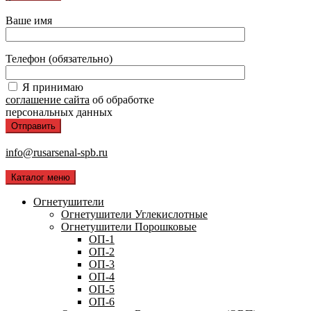
Ваше имя
Телефон (обязательно)
Я принимаю
соглашение сайта
об обработке
персональных данных
info@rusarsenal-spb.ru
Каталог меню
Огнетушители
Огнетушители Углекислотные
Огнетушители Порошковые
ОП-1
ОП-2
ОП-3
ОП-4
ОП-5
ОП-6