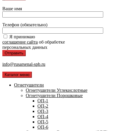
Ваше имя
Телефон (обязательно)
Я принимаю
соглашение сайта
об обработке
персональных данных
info@rusarsenal-spb.ru
Каталог меню
Огнетушители
Огнетушители Углекислотные
Огнетушители Порошковые
ОП-1
ОП-2
ОП-3
ОП-4
ОП-5
ОП-6