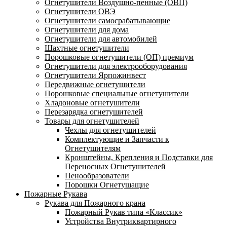
Огнетушители Воздушно-пенные (ОВП)
Огнетушители ОВЭ
Огнетушители самосрабатывающие
Огнетушители для дома
Огнетушители для автомобилей
Шахтные огнетушители
Порошковые огнетушители (ОП) премиум
Огнетушители для электрооборудования
Огнетушители Ярпожинвест
Передвижные огнетушители
Порошковые специальные огнетушители
Хладоновые огнетушители
Перезарядка огнетушителей
Товары для огнетушителей
Чехлы для огнетушителей
Комплектующие и Запчасти к
Огнетушителям
Кронштейны, Крепления и Подставки для
Переносных Огнетушителей
Пенообразователи
Порошки Огнетушащие
Пожарные Рукава
Рукава для Пожарного крана
Пожарный Рукав типа «Классик»
Устройства Внутриквартирного