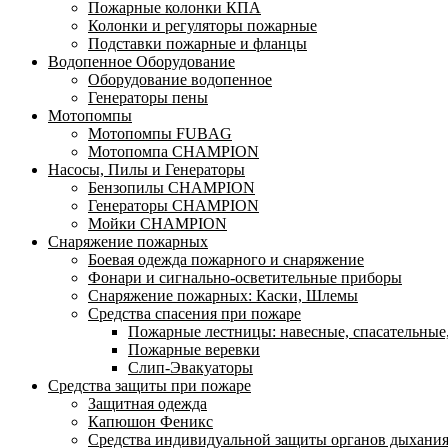
Пожарные колонки КПА
Колонки и регуляторы пожарные
Подставки пожарные и фланцы
Водопенное Оборудование
Оборудование водопенное
Генераторы пены
Мотопомпы
Мотопомпы FUBAG
Мотопомпа CHAMPION
Насосы, Пилы и Генераторы
Бензопилы CHAMPION
Генераторы CHAMPION
Мойки CHAMPION
Снаряжение пожарных
Боевая одежда пожарного и снаряжение
Фонари и сигнально-осветительные приборы
Снаряжение пожарных: Каски, Шлемы
Средства спасения при пожаре
Пожарные лестницы: навесные, спасательные
Пожарные веревки
Слип-Эвакуаторы
Средства защиты при пожаре
Защитная одежда
Капюшон Феникс
Средства индивидуальной защиты органов дыхани