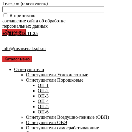
Телефон (обязательно)
Я принимаю
соглашение сайта
об обработке
персональных данных
+7(812) 313-11-25
info@rusarsenal-spb.ru
Каталог меню
Огнетушители
Огнетушители Углекислотные
Огнетушители Порошковые
ОП-1
ОП-2
ОП-3
ОП-4
ОП-5
ОП-6
Огнетушители Воздушно-пенные (ОВП)
Огнетушители ОВЭ
Огнетушители самосрабатывающие