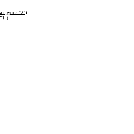
а группа "2")
"1")