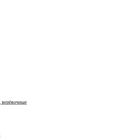
, верёвочные
я