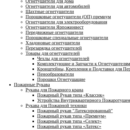
Огнетушители для дома
Огнетушители для автомобилей
Шахтные огнетушители
Порошковые огнетушители (ОП) премиум
Огнетушители для электрооборудования
Огнетушители Ярпожинвест
Передвижные огнетушители
Порошковые специальные огнетушители
Хладоновые огнетушители
Перезарядка огнетушителей
Товары для огнетушителей
Чехлы для огнетушителей
Комплектующие и Запчасти к Огнетушителям
Кронштейны, Крепления и Подставки для Пе
Пенообразователи
Порошки Огнетушащие
Пожарные Рукава
Рукава для Пожарного крана
Пожарный Рукав типа «Классик»
Устройства Внутриквартирного Пожаротуше
Рукава для Пожарной техники
Пожарный рукав "Латексированный"
Пожарный рукав типа «Премиум»
Пожарный рукав типа «Селект»
Пожарный рукав типа «Латекс»