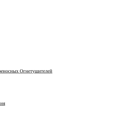
реносных Огнетушителей
ния