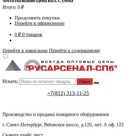
Фото
Название
Цена
Кол.
Сумма
Итого:
0
₽
Продолжить покупки
Перейти к оформлению
0 ₽
0 товаров
Перейти к навигации
Перейти к содержимому
Искать:
+7(812) 313-11-25
Производство и продажа пожарного оборудования
г. Санкт-Петербург, Рябовское шоссе, д.120, лит. А оф. 122
Скачать прайс лист