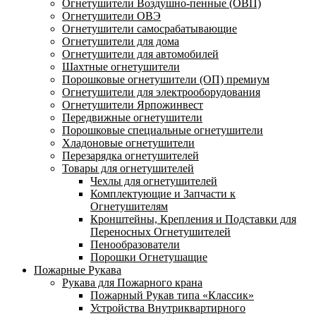
Огнетушители Воздушно-пенные (ОВП)
Огнетушители ОВЭ
Огнетушители самосрабатывающие
Огнетушители для дома
Огнетушители для автомобилей
Шахтные огнетушители
Порошковые огнетушители (ОП) премиум
Огнетушители для электрооборудования
Огнетушители Ярпожинвест
Передвижные огнетушители
Порошковые специальные огнетушители
Хладоновые огнетушители
Перезарядка огнетушителей
Товары для огнетушителей
Чехлы для огнетушителей
Комплектующие и Запчасти к
Огнетушителям
Кронштейны, Крепления и Подставки для
Переносных Огнетушителей
Пенообразователи
Порошки Огнетушащие
Пожарные Рукава
Рукава для Пожарного крана
Пожарный Рукав типа «Классик»
Устройства Внутриквартирного