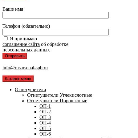
Ваше имя
Телефон (обязательно)
Я принимаю
соглашение сайта
об обработке
персональных данных
info@rusarsenal-spb.ru
Каталог меню
Огнетушители
Огнетушители Углекислотные
Огнетушители Порошковые
ОП-1
ОП-2
ОП-3
ОП-4
ОП-5
ОП-6