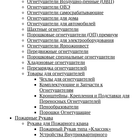
Огнетушители Воздушно-пенные (ОВП)
Огнетушители ОВЭ
Огнетушители самосрабатывающие
Огнетушители для дома
Огнетушители для автомобилей
Шахтные огнетушители
Порошковые огнетушители (ОП) премиум
Огнетушители для электрооборудования
Огнетушители Ярпожинвест
Передвижные огнетушители
Порошковые специальные огнетушители
Хладоновые огнетушители
Перезарядка огнетушителей
Товары для огнетушителей
Чехлы для огнетушителей
Комплектующие и Запчасти к
Огнетушителям
Кронштейны, Крепления и Подставки для
Переносных Огнетушителей
Пенообразователи
Порошки Огнетушащие
Пожарные Рукава
Рукава для Пожарного крана
Пожарный Рукав типа «Классик»
Устройства Внутриквартирного