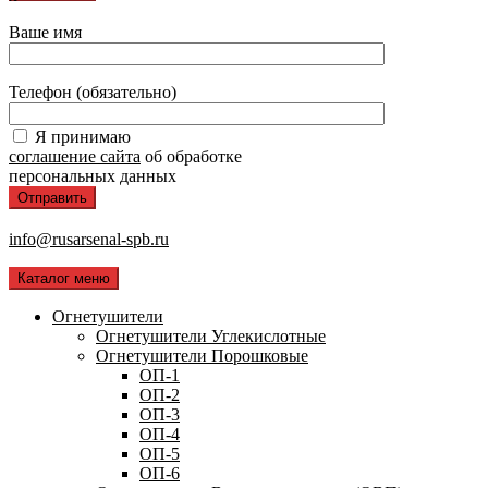
Ваше имя
Телефон (обязательно)
Я принимаю
соглашение сайта
об обработке
персональных данных
info@rusarsenal-spb.ru
Каталог меню
Огнетушители
Огнетушители Углекислотные
Огнетушители Порошковые
ОП-1
ОП-2
ОП-3
ОП-4
ОП-5
ОП-6