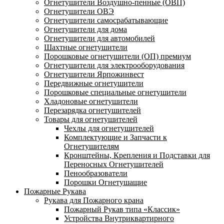
Огнетушители Воздушно-пенные (ОВП)
Огнетушители ОВЭ
Огнетушители самосрабатывающие
Огнетушители для дома
Огнетушители для автомобилей
Шахтные огнетушители
Порошковые огнетушители (ОП) премиум
Огнетушители для электрооборудования
Огнетушители Ярпожинвест
Передвижные огнетушители
Порошковые специальные огнетушители
Хладоновые огнетушители
Перезарядка огнетушителей
Товары для огнетушителей
Чехлы для огнетушителей
Комплектующие и Запчасти к
Огнетушителям
Кронштейны, Крепления и Подставки для
Переносных Огнетушителей
Пенообразователи
Порошки Огнетушащие
Пожарные Рукава
Рукава для Пожарного крана
Пожарный Рукав типа «Классик»
Устройства Внутриквартирного