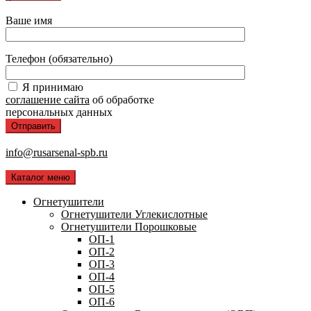
Ваше имя
Телефон (обязательно)
Я принимаю
соглашение сайта
об обработке
персональных данных
info@rusarsenal-spb.ru
Каталог меню
Огнетушители
Огнетушители Углекислотные
Огнетушители Порошковые
ОП-1
ОП-2
ОП-3
ОП-4
ОП-5
ОП-6