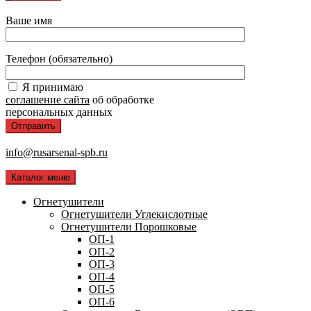
Ваше имя
Телефон (обязательно)
Я принимаю
соглашение сайта
об обработке
персональных данных
info@rusarsenal-spb.ru
Каталог меню
Огнетушители
Огнетушители Углекислотные
Огнетушители Порошковые
ОП-1
ОП-2
ОП-3
ОП-4
ОП-5
ОП-6