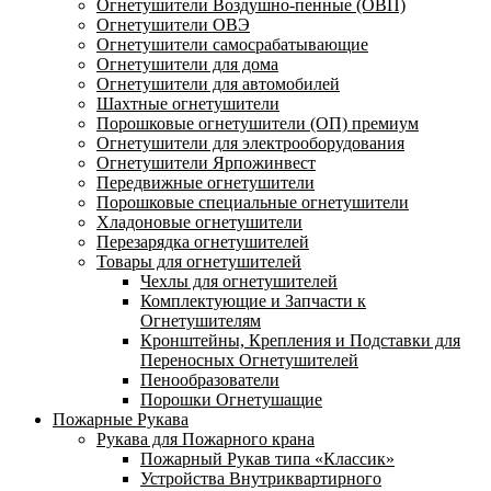
Огнетушители Воздушно-пенные (ОВП)
Огнетушители ОВЭ
Огнетушители самосрабатывающие
Огнетушители для дома
Огнетушители для автомобилей
Шахтные огнетушители
Порошковые огнетушители (ОП) премиум
Огнетушители для электрооборудования
Огнетушители Ярпожинвест
Передвижные огнетушители
Порошковые специальные огнетушители
Хладоновые огнетушители
Перезарядка огнетушителей
Товары для огнетушителей
Чехлы для огнетушителей
Комплектующие и Запчасти к
Огнетушителям
Кронштейны, Крепления и Подставки для
Переносных Огнетушителей
Пенообразователи
Порошки Огнетушащие
Пожарные Рукава
Рукава для Пожарного крана
Пожарный Рукав типа «Классик»
Устройства Внутриквартирного