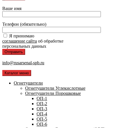
Ваше имя
Телефон (обязательно)
Я принимаю
соглашение сайта
об обработке
персональных данных
info@rusarsenal-spb.ru
Каталог меню
Огнетушители
Огнетушители Углекислотные
Огнетушители Порошковые
ОП-1
ОП-2
ОП-3
ОП-4
ОП-5
ОП-6