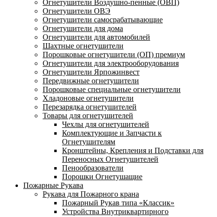
Огнетушители Воздушно-пенные (ОВП)
Огнетушители ОВЭ
Огнетушители самосрабатывающие
Огнетушители для дома
Огнетушители для автомобилей
Шахтные огнетушители
Порошковые огнетушители (ОП) премиум
Огнетушители для электрооборудования
Огнетушители Ярпожинвест
Передвижные огнетушители
Порошковые специальные огнетушители
Хладоновые огнетушители
Перезарядка огнетушителей
Товары для огнетушителей
Чехлы для огнетушителей
Комплектующие и Запчасти к
Огнетушителям
Кронштейны, Крепления и Подставки для
Переносных Огнетушителей
Пенообразователи
Порошки Огнетушащие
Пожарные Рукава
Рукава для Пожарного крана
Пожарный Рукав типа «Классик»
Устройства Внутриквартирного