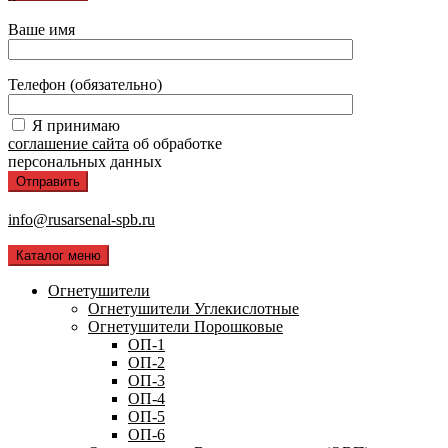
Ваше имя
Телефон (обязательно)
Я принимаю
соглашение сайта
об обработке
персональных данных
info@rusarsenal-spb.ru
Каталог меню
Огнетушители
Огнетушители Углекислотные
Огнетушители Порошковые
ОП-1
ОП-2
ОП-3
ОП-4
ОП-5
ОП-6