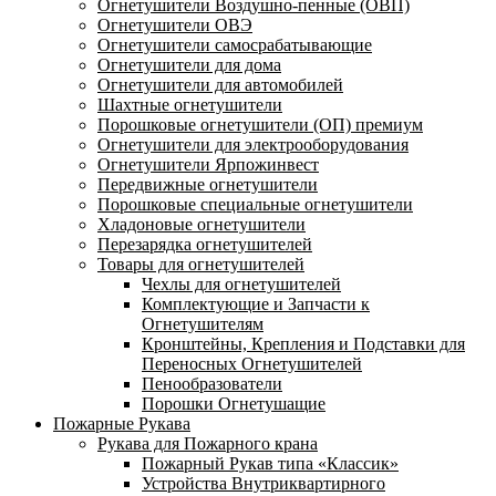
Огнетушители Воздушно-пенные (ОВП)
Огнетушители ОВЭ
Огнетушители самосрабатывающие
Огнетушители для дома
Огнетушители для автомобилей
Шахтные огнетушители
Порошковые огнетушители (ОП) премиум
Огнетушители для электрооборудования
Огнетушители Ярпожинвест
Передвижные огнетушители
Порошковые специальные огнетушители
Хладоновые огнетушители
Перезарядка огнетушителей
Товары для огнетушителей
Чехлы для огнетушителей
Комплектующие и Запчасти к
Огнетушителям
Кронштейны, Крепления и Подставки для
Переносных Огнетушителей
Пенообразователи
Порошки Огнетушащие
Пожарные Рукава
Рукава для Пожарного крана
Пожарный Рукав типа «Классик»
Устройства Внутриквартирного