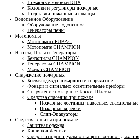
Пожарные колонки КПА
Колонки и регуляторы пожарные
Подставки пожарные и фланцы
Водопенное Оборудование
Оборудование водопенное
Генераторы пены
Мотопомпы
Мотопомпы FUBAG
Мотопомпа CHAMPION
Насосы, Пилы и Генераторы
Бензопилы CHAMPION
Генераторы CHAMPION
Мойки CHAMPION
Снаряжение пожарных
Боевая одежда пожарного и снаряжение
Фонари и сигнально-осветительные приборы
Снаряжение пожарных: Каски, Шлемы
Средства спасения при пожаре
Пожарные лестницы: навесные, спасательные
Пожарные веревки
Слип-Эвакуаторы
Средства защиты при пожаре
Защитная одежда
Капюшон Феникс
Средства индивидуальной защиты органов дыхани