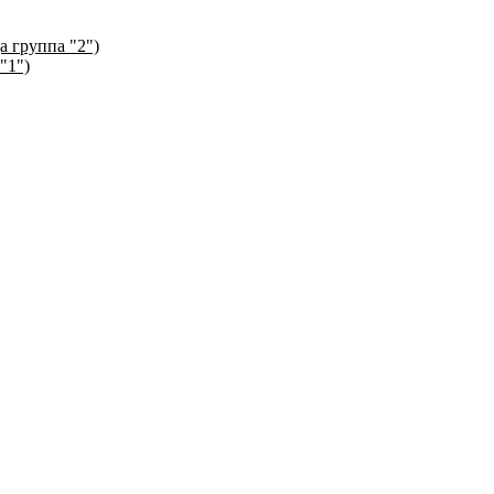
а группа "2")
"1")