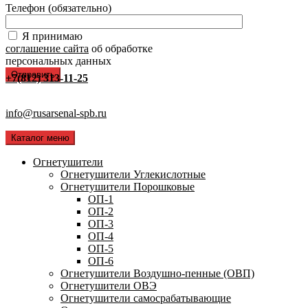
Телефон (обязательно)
Я принимаю
соглашение сайта
об обработке
персональных данных
+7(812) 313-11-25
info@rusarsenal-spb.ru
Каталог меню
Огнетушители
Огнетушители Углекислотные
Огнетушители Порошковые
ОП-1
ОП-2
ОП-3
ОП-4
ОП-5
ОП-6
Огнетушители Воздушно-пенные (ОВП)
Огнетушители ОВЭ
Огнетушители самосрабатывающие