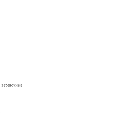
, верёвочные
я