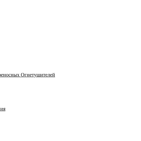
реносных Огнетушителей
ния