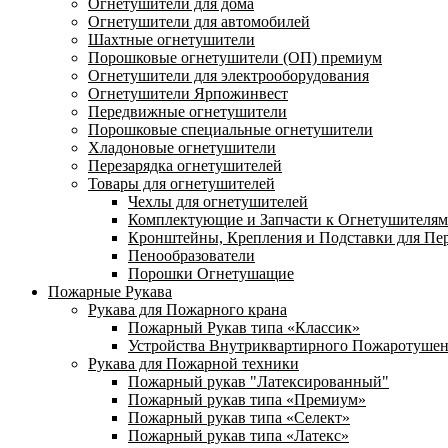
Огнетушители для дома
Огнетушители для автомобилей
Шахтные огнетушители
Порошковые огнетушители (ОП) премиум
Огнетушители для электрооборудования
Огнетушители Ярпожинвест
Передвижные огнетушители
Порошковые специальные огнетушители
Хладоновые огнетушители
Перезарядка огнетушителей
Товары для огнетушителей
Чехлы для огнетушителей
Комплектующие и Запчасти к Огнетушителям
Кронштейны, Крепления и Подставки для Пе
Пенообразователи
Порошки Огнетушащие
Пожарные Рукава
Рукава для Пожарного крана
Пожарный Рукав типа «Классик»
Устройства Внутриквартирного Пожаротуше
Рукава для Пожарной техники
Пожарный рукав "Латексированный"
Пожарный рукав типа «Премиум»
Пожарный рукав типа «Селект»
Пожарный рукав типа «Латекс»