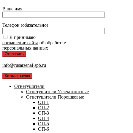
Ваше имя
Телефон (обязательно)
Я принимаю
соглашение сайта
об обработке
персональных данных
info@rusarsenal-spb.ru
Каталог меню
Огнетушители
Огнетушители Углекислотные
Огнетушители Порошковые
ОП-1
ОП-2
ОП-3
ОП-4
ОП-5
ОП-6