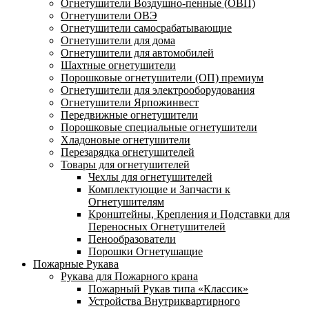
Огнетушители Воздушно-пенные (ОВП)
Огнетушители ОВЭ
Огнетушители самосрабатывающие
Огнетушители для дома
Огнетушители для автомобилей
Шахтные огнетушители
Порошковые огнетушители (ОП) премиум
Огнетушители для электрооборудования
Огнетушители Ярпожинвест
Передвижные огнетушители
Порошковые специальные огнетушители
Хладоновые огнетушители
Перезарядка огнетушителей
Товары для огнетушителей
Чехлы для огнетушителей
Комплектующие и Запчасти к
Огнетушителям
Кронштейны, Крепления и Подставки для
Переносных Огнетушителей
Пенообразователи
Порошки Огнетушащие
Пожарные Рукава
Рукава для Пожарного крана
Пожарный Рукав типа «Классик»
Устройства Внутриквартирного