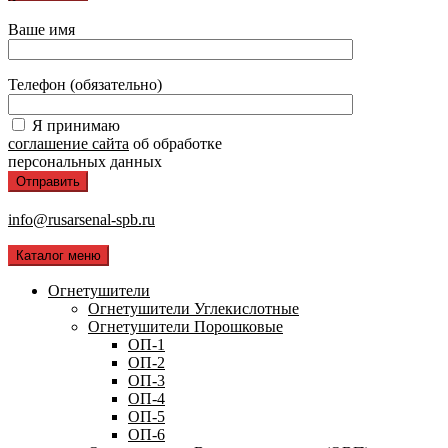
Ваше имя
Телефон (обязательно)
Я принимаю
соглашение сайта
об обработке
персональных данных
info@rusarsenal-spb.ru
Каталог меню
Огнетушители
Огнетушители Углекислотные
Огнетушители Порошковые
ОП-1
ОП-2
ОП-3
ОП-4
ОП-5
ОП-6