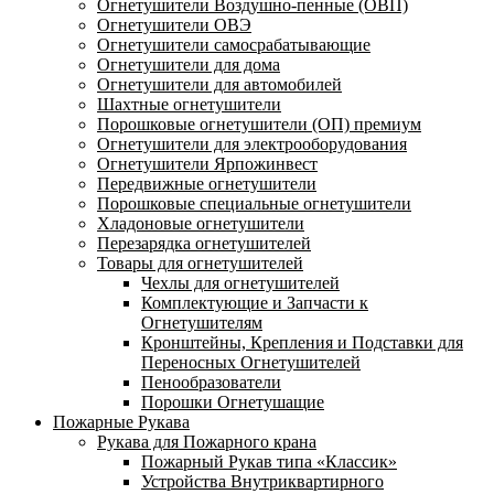
Огнетушители Воздушно-пенные (ОВП)
Огнетушители ОВЭ
Огнетушители самосрабатывающие
Огнетушители для дома
Огнетушители для автомобилей
Шахтные огнетушители
Порошковые огнетушители (ОП) премиум
Огнетушители для электрооборудования
Огнетушители Ярпожинвест
Передвижные огнетушители
Порошковые специальные огнетушители
Хладоновые огнетушители
Перезарядка огнетушителей
Товары для огнетушителей
Чехлы для огнетушителей
Комплектующие и Запчасти к
Огнетушителям
Кронштейны, Крепления и Подставки для
Переносных Огнетушителей
Пенообразователи
Порошки Огнетушащие
Пожарные Рукава
Рукава для Пожарного крана
Пожарный Рукав типа «Классик»
Устройства Внутриквартирного