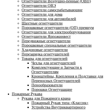
Огнетушители Воздушно-пенные (ОВП)
Огнетушители ОВЭ
Огнетушители самосрабатывающие
Огнетушители для дома
Огнетушители для автомобилей
Шахтные огнетушители
Порошковые огнетушители (ОП) премиум
Огнетушители для электрооборудования
Огнетушители Ярпожинвест
Передвижные огнетушители
Порошковые специальные огнетушители
Хладоновые огнетушители
Перезарядка огнетушителей
Товары для огнетушителей
Чехлы для огнетушителей
Комплектующие и Запчасти к
Огнетушителям
Кронштейны, Крепления и Подставки для
Переносных Огнетушителей
Пенообразователи
Порошки Огнетушащие
Пожарные Рукава
Рукава для Пожарного крана
Пожарный Рукав типа «Классик»
Устройства Внутриквартирного