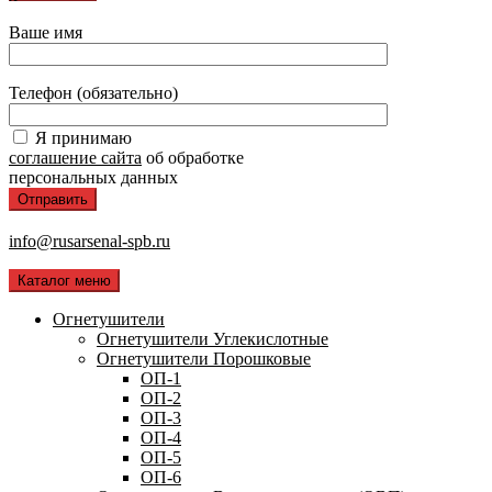
Ваше имя
Телефон (обязательно)
Я принимаю
соглашение сайта
об обработке
персональных данных
info@rusarsenal-spb.ru
Каталог меню
Огнетушители
Огнетушители Углекислотные
Огнетушители Порошковые
ОП-1
ОП-2
ОП-3
ОП-4
ОП-5
ОП-6