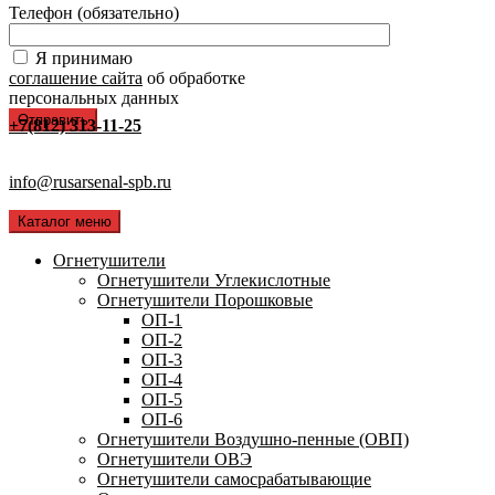
Телефон (обязательно)
Я принимаю
соглашение сайта
об обработке
персональных данных
+7(812) 313-11-25
info@rusarsenal-spb.ru
Каталог меню
Огнетушители
Огнетушители Углекислотные
Огнетушители Порошковые
ОП-1
ОП-2
ОП-3
ОП-4
ОП-5
ОП-6
Огнетушители Воздушно-пенные (ОВП)
Огнетушители ОВЭ
Огнетушители самосрабатывающие