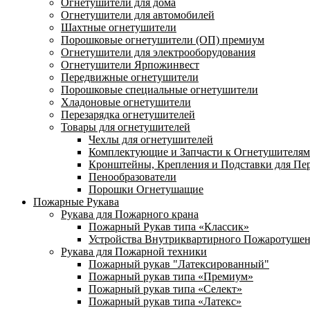
Огнетушители для дома
Огнетушители для автомобилей
Шахтные огнетушители
Порошковые огнетушители (ОП) премиум
Огнетушители для электрооборудования
Огнетушители Ярпожинвест
Передвижные огнетушители
Порошковые специальные огнетушители
Хладоновые огнетушители
Перезарядка огнетушителей
Товары для огнетушителей
Чехлы для огнетушителей
Комплектующие и Запчасти к Огнетушителям
Кронштейны, Крепления и Подставки для Пе
Пенообразователи
Порошки Огнетушащие
Пожарные Рукава
Рукава для Пожарного крана
Пожарный Рукав типа «Классик»
Устройства Внутриквартирного Пожаротуше
Рукава для Пожарной техники
Пожарный рукав "Латексированный"
Пожарный рукав типа «Премиум»
Пожарный рукав типа «Селект»
Пожарный рукав типа «Латекс»