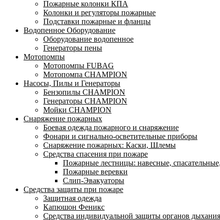
Пожарные колонки КПА
Колонки и регуляторы пожарные
Подставки пожарные и фланцы
Водопенное Оборудование
Оборудование водопенное
Генераторы пены
Мотопомпы
Мотопомпы FUBAG
Мотопомпа CHAMPION
Насосы, Пилы и Генераторы
Бензопилы CHAMPION
Генераторы CHAMPION
Мойки CHAMPION
Снаряжение пожарных
Боевая одежда пожарного и снаряжение
Фонари и сигнально-осветительные приборы
Снаряжение пожарных: Каски, Шлемы
Средства спасения при пожаре
Пожарные лестницы: навесные, спасательные
Пожарные веревки
Слип-Эвакуаторы
Средства защиты при пожаре
Защитная одежда
Капюшон Феникс
Средства индивидуальной защиты органов дыхани