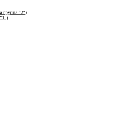
а группа "2")
"1")