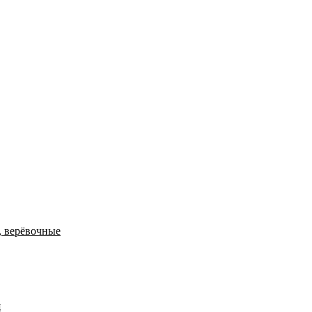
, верёвочные
я