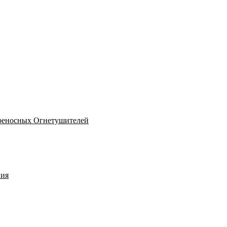
реносных Огнетушителей
ния