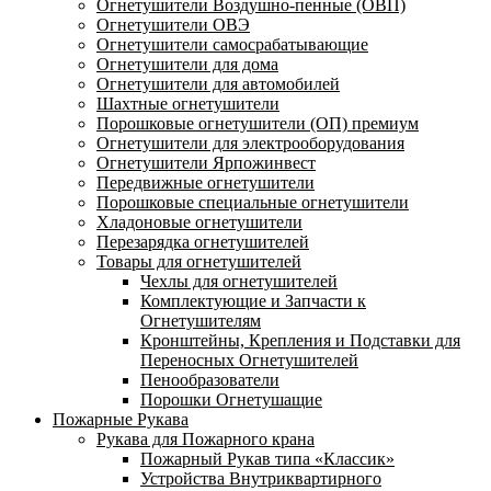
Огнетушители Воздушно-пенные (ОВП)
Огнетушители ОВЭ
Огнетушители самосрабатывающие
Огнетушители для дома
Огнетушители для автомобилей
Шахтные огнетушители
Порошковые огнетушители (ОП) премиум
Огнетушители для электрооборудования
Огнетушители Ярпожинвест
Передвижные огнетушители
Порошковые специальные огнетушители
Хладоновые огнетушители
Перезарядка огнетушителей
Товары для огнетушителей
Чехлы для огнетушителей
Комплектующие и Запчасти к
Огнетушителям
Кронштейны, Крепления и Подставки для
Переносных Огнетушителей
Пенообразователи
Порошки Огнетушащие
Пожарные Рукава
Рукава для Пожарного крана
Пожарный Рукав типа «Классик»
Устройства Внутриквартирного