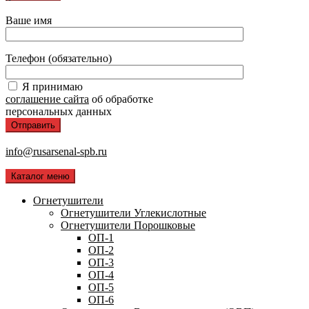
Ваше имя
Телефон (обязательно)
Я принимаю
соглашение сайта
об обработке
персональных данных
info@rusarsenal-spb.ru
Каталог меню
Огнетушители
Огнетушители Углекислотные
Огнетушители Порошковые
ОП-1
ОП-2
ОП-3
ОП-4
ОП-5
ОП-6