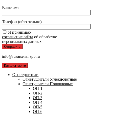
Ваше имя
Телефон (обязательно)
Я принимаю
соглашение сайта
об обработке
персональных данных
info@rusarsenal-spb.ru
Каталог меню
Огнетушители
Огнетушители Углекислотные
Огнетушители Порошковые
ОП-1
ОП-2
ОП-3
ОП-4
ОП-5
ОП-6