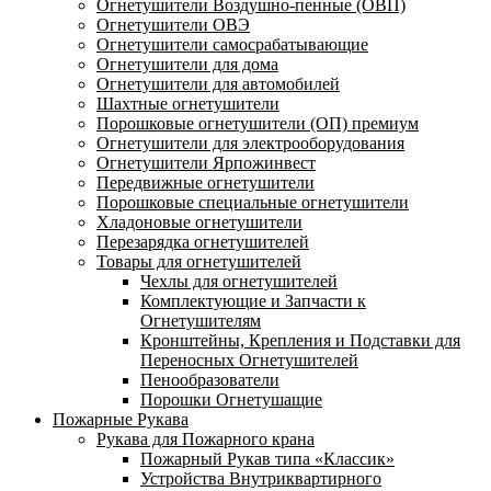
Огнетушители Воздушно-пенные (ОВП)
Огнетушители ОВЭ
Огнетушители самосрабатывающие
Огнетушители для дома
Огнетушители для автомобилей
Шахтные огнетушители
Порошковые огнетушители (ОП) премиум
Огнетушители для электрооборудования
Огнетушители Ярпожинвест
Передвижные огнетушители
Порошковые специальные огнетушители
Хладоновые огнетушители
Перезарядка огнетушителей
Товары для огнетушителей
Чехлы для огнетушителей
Комплектующие и Запчасти к
Огнетушителям
Кронштейны, Крепления и Подставки для
Переносных Огнетушителей
Пенообразователи
Порошки Огнетушащие
Пожарные Рукава
Рукава для Пожарного крана
Пожарный Рукав типа «Классик»
Устройства Внутриквартирного