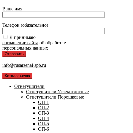
Ваше имя
Телефон (обязательно)
Я принимаю
соглашение сайта
об обработке
персональных данных
info@rusarsenal-spb.ru
Каталог меню
Огнетушители
Огнетушители Углекислотные
Огнетушители Порошковые
ОП-1
ОП-2
ОП-3
ОП-4
ОП-5
ОП-6