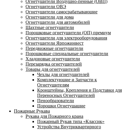
Огнетушители Воздушно-пенные (ОВП)
Огнетушители ОВЭ
Огнетушители самосрабатывающие
Огнетушители для дома
Огнетушители для автомобилей
Шахтные огнетушители
Порошковые огнетушители (ОП) премиум
Огнетушители для электрооборудования
Огнетушители Ярпожинвест
Передвижные огнетушители
Порошковые специальные огнетушители
Хладоновые огнетушители
Перезарядка огнетушителей
Товары для огнетушителей
Чехлы для огнетушителей
Комплектующие и Запчасти к
Огнетушителям
Кронштейны, Крепления и Подставки для
Переносных Огнетушителей
Пенообразователи
Порошки Огнетушащие
Пожарные Рукава
Рукава для Пожарного крана
Пожарный Рукав типа «Классик»
Устройства Внутриквартирного