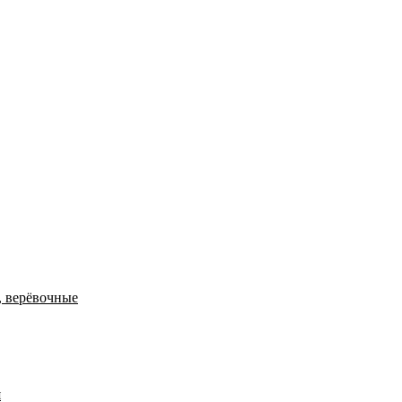
, верёвочные
я