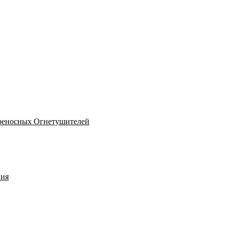
реносных Огнетушителей
ния