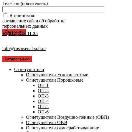
Телефон (обязательно)
Я принимаю
соглашение сайта
об обработке
персональных данных
+7(812) 313-11-25
info@rusarsenal-spb.ru
Каталог меню
Огнетушители
Огнетушители Углекислотные
Огнетушители Порошковые
ОП-1
ОП-2
ОП-3
ОП-4
ОП-5
ОП-6
Огнетушители Воздушно-пенные (ОВП)
Огнетушители ОВЭ
Огнетушители самосрабатывающие