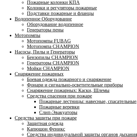
Пожарные колонки КПА
Колонки и регуляторы пожарные
Подставки пожарные и фланцы
Водопенное Оборудование
Оборудование водопенное
Генераторы пены
Мотопомпы
Мотопомпы FUBAG
Мотопомпа CHAMPION
Насосы, Пилы и Генераторы
Бензопилы CHAMPION
Генераторы CHAMPION
Мойки CHAMPION
Снаряжение пожарных
Боевая одежда пожарного и снаряжение
Фонари и сигнально-осветительные приборы
Снаряжение пожарных: Каски, Шлемы
Средства спасения при пожаре
Пожарные лестницы: навесные, спасательные
Пожарные веревки
Слип-Эвакуаторы
Средства защиты при пожаре
Защитная одежда
Капюшон Феникс
Средства индивидуальной защиты органов дыхани