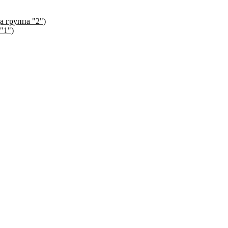
а группа "2")
"1")