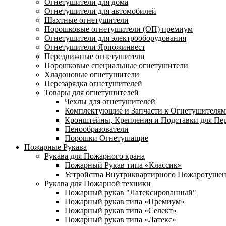
Огнетушители для дома
Огнетушители для автомобилей
Шахтные огнетушители
Порошковые огнетушители (ОП) премиум
Огнетушители для электрооборудования
Огнетушители Ярпожинвест
Передвижные огнетушители
Порошковые специальные огнетушители
Хладоновые огнетушители
Перезарядка огнетушителей
Товары для огнетушителей
Чехлы для огнетушителей
Комплектующие и Запчасти к Огнетушителям
Кронштейны, Крепления и Подставки для Пе
Пенообразователи
Порошки Огнетушащие
Пожарные Рукава
Рукава для Пожарного крана
Пожарный Рукав типа «Классик»
Устройства Внутриквартирного Пожаротуше
Рукава для Пожарной техники
Пожарный рукав "Латексированный"
Пожарный рукав типа «Премиум»
Пожарный рукав типа «Селект»
Пожарный рукав типа «Латекс»