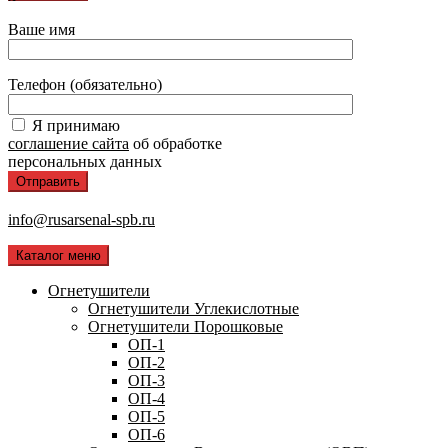
Ваше имя
Телефон (обязательно)
Я принимаю
соглашение сайта
об обработке
персональных данных
info@rusarsenal-spb.ru
Каталог меню
Огнетушители
Огнетушители Углекислотные
Огнетушители Порошковые
ОП-1
ОП-2
ОП-3
ОП-4
ОП-5
ОП-6