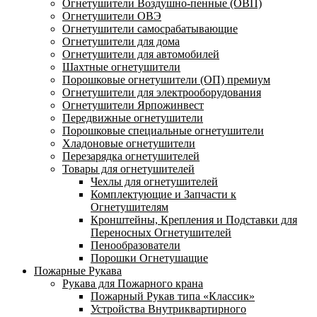
Огнетушители Воздушно-пенные (ОВП)
Огнетушители ОВЭ
Огнетушители самосрабатывающие
Огнетушители для дома
Огнетушители для автомобилей
Шахтные огнетушители
Порошковые огнетушители (ОП) премиум
Огнетушители для электрооборудования
Огнетушители Ярпожинвест
Передвижные огнетушители
Порошковые специальные огнетушители
Хладоновые огнетушители
Перезарядка огнетушителей
Товары для огнетушителей
Чехлы для огнетушителей
Комплектующие и Запчасти к
Огнетушителям
Кронштейны, Крепления и Подставки для
Переносных Огнетушителей
Пенообразователи
Порошки Огнетушащие
Пожарные Рукава
Рукава для Пожарного крана
Пожарный Рукав типа «Классик»
Устройства Внутриквартирного