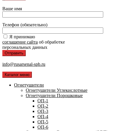
Ваше имя
Телефон (обязательно)
Я принимаю
соглашение сайта
об обработке
персональных данных
info@rusarsenal-spb.ru
Каталог меню
Огнетушители
Огнетушители Углекислотные
Огнетушители Порошковые
ОП-1
ОП-2
ОП-3
ОП-4
ОП-5
ОП-6