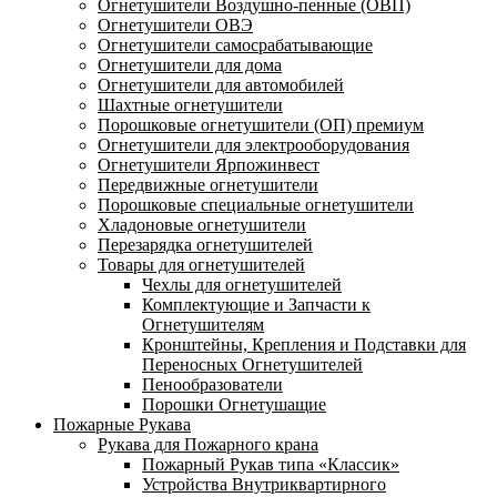
Огнетушители Воздушно-пенные (ОВП)
Огнетушители ОВЭ
Огнетушители самосрабатывающие
Огнетушители для дома
Огнетушители для автомобилей
Шахтные огнетушители
Порошковые огнетушители (ОП) премиум
Огнетушители для электрооборудования
Огнетушители Ярпожинвест
Передвижные огнетушители
Порошковые специальные огнетушители
Хладоновые огнетушители
Перезарядка огнетушителей
Товары для огнетушителей
Чехлы для огнетушителей
Комплектующие и Запчасти к
Огнетушителям
Кронштейны, Крепления и Подставки для
Переносных Огнетушителей
Пенообразователи
Порошки Огнетушащие
Пожарные Рукава
Рукава для Пожарного крана
Пожарный Рукав типа «Классик»
Устройства Внутриквартирного