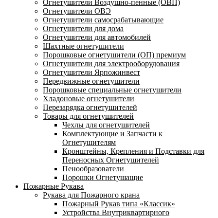
Огнетушители Воздушно-пенные (ОВП)
Огнетушители ОВЭ
Огнетушители самосрабатывающие
Огнетушители для дома
Огнетушители для автомобилей
Шахтные огнетушители
Порошковые огнетушители (ОП) премиум
Огнетушители для электрооборудования
Огнетушители Ярпожинвест
Передвижные огнетушители
Порошковые специальные огнетушители
Хладоновые огнетушители
Перезарядка огнетушителей
Товары для огнетушителей
Чехлы для огнетушителей
Комплектующие и Запчасти к
Огнетушителям
Кронштейны, Крепления и Подставки для
Переносных Огнетушителей
Пенообразователи
Порошки Огнетушащие
Пожарные Рукава
Рукава для Пожарного крана
Пожарный Рукав типа «Классик»
Устройства Внутриквартирного