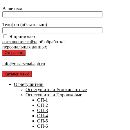
Ваше имя
Телефон (обязательно)
Я принимаю
соглашение сайта
об обработке
персональных данных
info@rusarsenal-spb.ru
Каталог меню
Огнетушители
Огнетушители Углекислотные
Огнетушители Порошковые
ОП-1
ОП-2
ОП-3
ОП-4
ОП-5
ОП-6