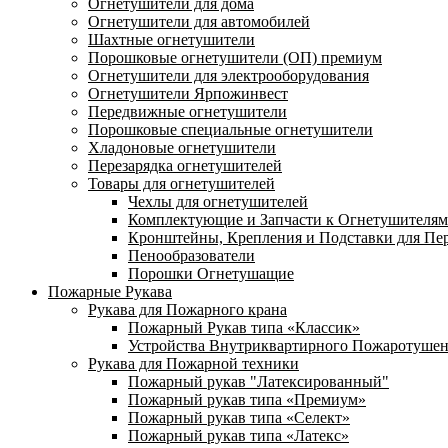
Огнетушители для дома
Огнетушители для автомобилей
Шахтные огнетушители
Порошковые огнетушители (ОП) премиум
Огнетушители для электрооборудования
Огнетушители Ярпожинвест
Передвижные огнетушители
Порошковые специальные огнетушители
Хладоновые огнетушители
Перезарядка огнетушителей
Товары для огнетушителей
Чехлы для огнетушителей
Комплектующие и Запчасти к Огнетушителям
Кронштейны, Крепления и Подставки для Пе
Пенообразователи
Порошки Огнетушащие
Пожарные Рукава
Рукава для Пожарного крана
Пожарный Рукав типа «Классик»
Устройства Внутриквартирного Пожаротуше
Рукава для Пожарной техники
Пожарный рукав "Латексированный"
Пожарный рукав типа «Премиум»
Пожарный рукав типа «Селект»
Пожарный рукав типа «Латекс»