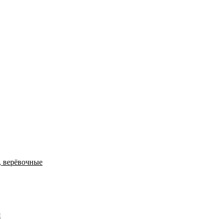
, верёвочные
я