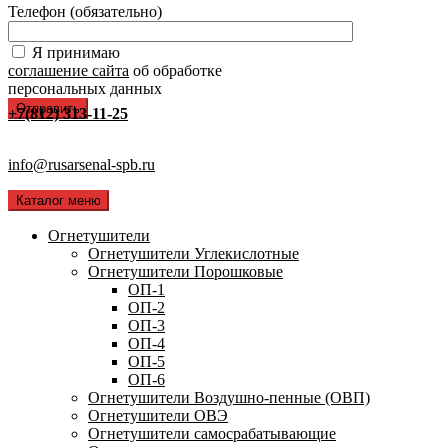
Телефон (обязательно)
Я принимаю
соглашение сайта
об обработке
персональных данных
+7(812) 313-11-25
info@rusarsenal-spb.ru
Каталог меню
Огнетушители
Огнетушители Углекислотные
Огнетушители Порошковые
ОП-1
ОП-2
ОП-3
ОП-4
ОП-5
ОП-6
Огнетушители Воздушно-пенные (ОВП)
Огнетушители ОВЭ
Огнетушители самосрабатывающие