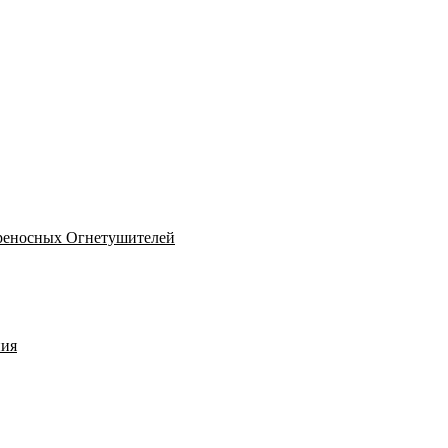
реносных Огнетушителей
ния