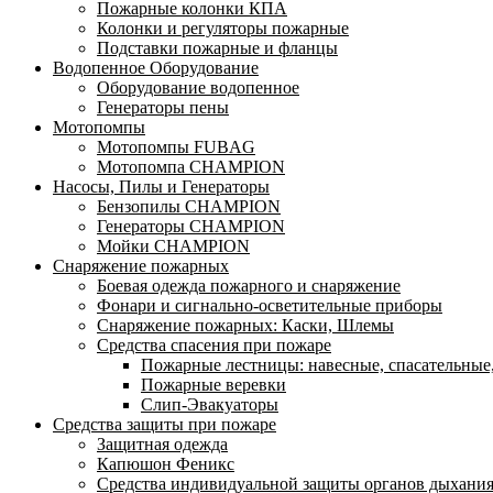
Пожарные колонки КПА
Колонки и регуляторы пожарные
Подставки пожарные и фланцы
Водопенное Оборудование
Оборудование водопенное
Генераторы пены
Мотопомпы
Мотопомпы FUBAG
Мотопомпа CHAMPION
Насосы, Пилы и Генераторы
Бензопилы CHAMPION
Генераторы CHAMPION
Мойки CHAMPION
Снаряжение пожарных
Боевая одежда пожарного и снаряжение
Фонари и сигнально-осветительные приборы
Снаряжение пожарных: Каски, Шлемы
Средства спасения при пожаре
Пожарные лестницы: навесные, спасательные
Пожарные веревки
Слип-Эвакуаторы
Средства защиты при пожаре
Защитная одежда
Капюшон Феникс
Средства индивидуальной защиты органов дыхани