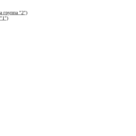
а группа "2")
"1")