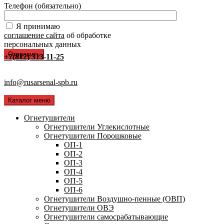
Телефон (обязательно)
Я принимаю
соглашение сайта
об обработке
персональных данных
+7(812) 313-11-25
info@rusarsenal-spb.ru
Каталог меню
Огнетушители
Огнетушители Углекислотные
Огнетушители Порошковые
ОП-1
ОП-2
ОП-3
ОП-4
ОП-5
ОП-6
Огнетушители Воздушно-пенные (ОВП)
Огнетушители ОВЭ
Огнетушители самосрабатывающие