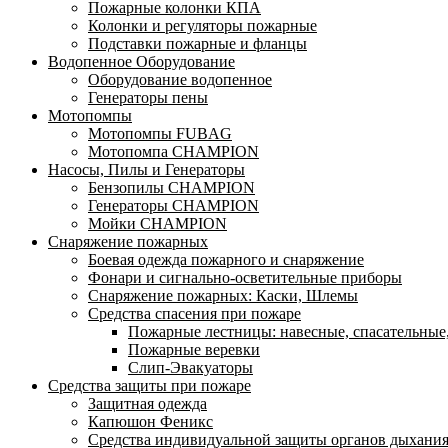
Пожарные колонки КПА
Колонки и регуляторы пожарные
Подставки пожарные и фланцы
Водопенное Оборудование
Оборудование водопенное
Генераторы пены
Мотопомпы
Мотопомпы FUBAG
Мотопомпа CHAMPION
Насосы, Пилы и Генераторы
Бензопилы CHAMPION
Генераторы CHAMPION
Мойки CHAMPION
Снаряжение пожарных
Боевая одежда пожарного и снаряжение
Фонари и сигнально-осветительные приборы
Снаряжение пожарных: Каски, Шлемы
Средства спасения при пожаре
Пожарные лестницы: навесные, спасательные
Пожарные веревки
Слип-Эвакуаторы
Средства защиты при пожаре
Защитная одежда
Капюшон Феникс
Средства индивидуальной защиты органов дыхани