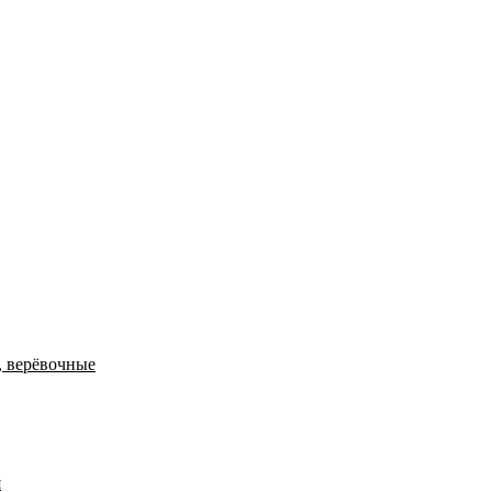
, верёвочные
я