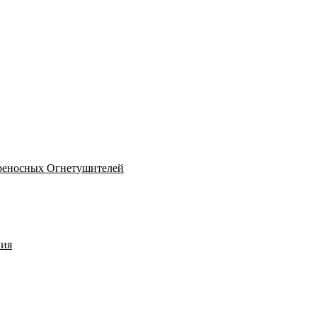
реносных Огнетушителей
ния