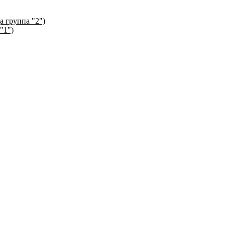
а группа "2")
"1")