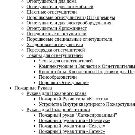
Огнетушители для дома
Огнетушители для автомобилей
Шахтные огнетушители
Порошковые огнетушители (ОП) премиум
Огнетушители для электрооборудования
Огнетушители Ярпожинвест
Передвижные огнетушители
Порошковые специальные огнетушители
Хладоновые огнетушители
Перезарядка огнетушителей
Товары для огнетушителей
Чехлы для огнетушителей
Комплектующие и Запчасти к Огнетушителям
Кронштейны, Крепления и Подставки для Пе
Пенообразователи
Порошки Огнетушащие
Пожарные Рукава
Рукава для Пожарного крана
Пожарный Рукав типа «Классик»
Устройства Внутриквартирного Пожаротуше
Рукава для Пожарной техники
Пожарный рукав "Латексированный"
Пожарный рукав типа «Премиум»
Пожарный рукав типа «Селект»
Пожарный рукав типа «Латекс»