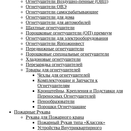
Огнетушители Воздушно-пенные (ОВП)
Огнетушители ОВЭ
Огнетушители самосрабатывающие
Огнетушители для дома
Огнетушители для автомобилей
Шахтные огнетушители
Порошковые огнетушители (ОП) премиум
Огнетушители для электрооборудования
Огнетушители Ярпожинвест
Передвижные огнетушители
Порошковые специальные огнетушители
Хладоновые огнетушители
Перезарядка огнетушителей
Товары для огнетушителей
Чехлы для огнетушителей
Комплектующие и Запчасти к
Огнетушителям
Кронштейны, Крепления и Подставки для
Переносных Огнетушителей
Пенообразователи
Порошки Огнетушащие
Пожарные Рукава
Рукава для Пожарного крана
Пожарный Рукав типа «Классик»
Устройства Внутриквартирного