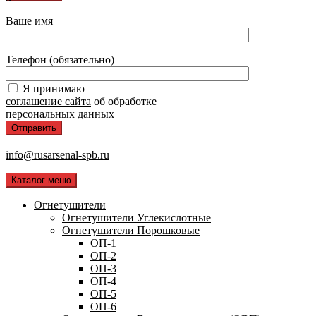
Ваше имя
Телефон (обязательно)
Я принимаю
соглашение сайта
об обработке
персональных данных
info@rusarsenal-spb.ru
Каталог меню
Огнетушители
Огнетушители Углекислотные
Огнетушители Порошковые
ОП-1
ОП-2
ОП-3
ОП-4
ОП-5
ОП-6