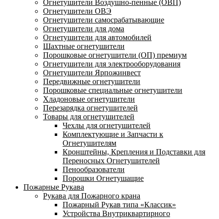
Огнетушители Воздушно-пенные (ОВП)
Огнетушители ОВЭ
Огнетушители самосрабатывающие
Огнетушители для дома
Огнетушители для автомобилей
Шахтные огнетушители
Порошковые огнетушители (ОП) премиум
Огнетушители для электрооборудования
Огнетушители Ярпожинвест
Передвижные огнетушители
Порошковые специальные огнетушители
Хладоновые огнетушители
Перезарядка огнетушителей
Товары для огнетушителей
Чехлы для огнетушителей
Комплектующие и Запчасти к
Огнетушителям
Кронштейны, Крепления и Подставки для
Переносных Огнетушителей
Пенообразователи
Порошки Огнетушащие
Пожарные Рукава
Рукава для Пожарного крана
Пожарный Рукав типа «Классик»
Устройства Внутриквартирного