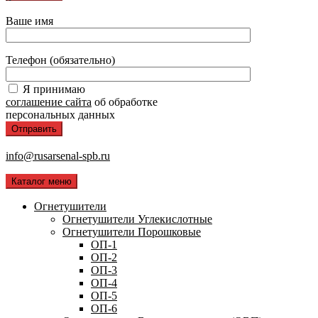
Ваше имя
Телефон (обязательно)
Я принимаю
соглашение сайта
об обработке
персональных данных
info@rusarsenal-spb.ru
Каталог меню
Огнетушители
Огнетушители Углекислотные
Огнетушители Порошковые
ОП-1
ОП-2
ОП-3
ОП-4
ОП-5
ОП-6