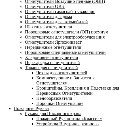
Огнетушители Воздушно-пенные (ОВП)
Огнетушители ОВЭ
Огнетушители самосрабатывающие
Огнетушители для дома
Огнетушители для автомобилей
Шахтные огнетушители
Порошковые огнетушители (ОП) премиум
Огнетушители для электрооборудования
Огнетушители Ярпожинвест
Передвижные огнетушители
Порошковые специальные огнетушители
Хладоновые огнетушители
Перезарядка огнетушителей
Товары для огнетушителей
Чехлы для огнетушителей
Комплектующие и Запчасти к
Огнетушителям
Кронштейны, Крепления и Подставки для
Переносных Огнетушителей
Пенообразователи
Порошки Огнетушащие
Пожарные Рукава
Рукава для Пожарного крана
Пожарный Рукав типа «Классик»
Устройства Внутриквартирного