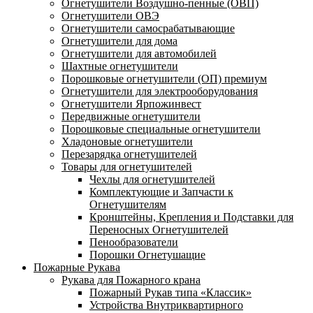
Огнетушители Воздушно-пенные (ОВП)
Огнетушители ОВЭ
Огнетушители самосрабатывающие
Огнетушители для дома
Огнетушители для автомобилей
Шахтные огнетушители
Порошковые огнетушители (ОП) премиум
Огнетушители для электрооборудования
Огнетушители Ярпожинвест
Передвижные огнетушители
Порошковые специальные огнетушители
Хладоновые огнетушители
Перезарядка огнетушителей
Товары для огнетушителей
Чехлы для огнетушителей
Комплектующие и Запчасти к
Огнетушителям
Кронштейны, Крепления и Подставки для
Переносных Огнетушителей
Пенообразователи
Порошки Огнетушащие
Пожарные Рукава
Рукава для Пожарного крана
Пожарный Рукав типа «Классик»
Устройства Внутриквартирного