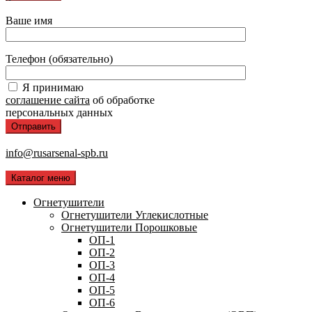
Ваше имя
Телефон (обязательно)
Я принимаю
соглашение сайта
об обработке
персональных данных
info@rusarsenal-spb.ru
Каталог меню
Огнетушители
Огнетушители Углекислотные
Огнетушители Порошковые
ОП-1
ОП-2
ОП-3
ОП-4
ОП-5
ОП-6