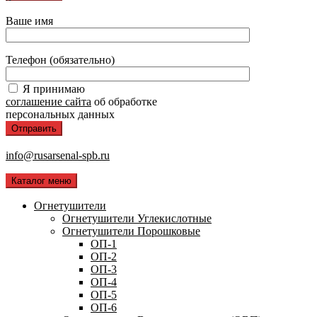
Ваше имя
Телефон (обязательно)
Я принимаю
соглашение сайта
об обработке
персональных данных
info@rusarsenal-spb.ru
Каталог меню
Огнетушители
Огнетушители Углекислотные
Огнетушители Порошковые
ОП-1
ОП-2
ОП-3
ОП-4
ОП-5
ОП-6