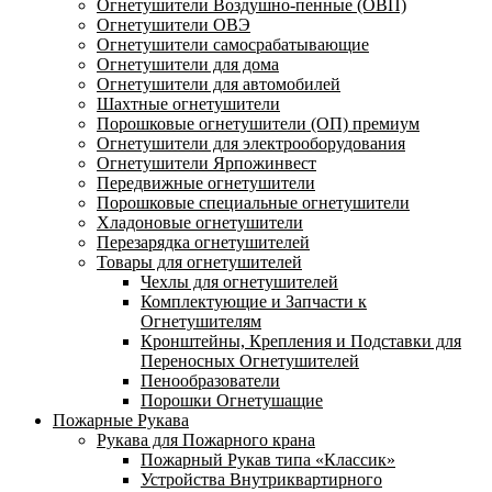
Огнетушители Воздушно-пенные (ОВП)
Огнетушители ОВЭ
Огнетушители самосрабатывающие
Огнетушители для дома
Огнетушители для автомобилей
Шахтные огнетушители
Порошковые огнетушители (ОП) премиум
Огнетушители для электрооборудования
Огнетушители Ярпожинвест
Передвижные огнетушители
Порошковые специальные огнетушители
Хладоновые огнетушители
Перезарядка огнетушителей
Товары для огнетушителей
Чехлы для огнетушителей
Комплектующие и Запчасти к
Огнетушителям
Кронштейны, Крепления и Подставки для
Переносных Огнетушителей
Пенообразователи
Порошки Огнетушащие
Пожарные Рукава
Рукава для Пожарного крана
Пожарный Рукав типа «Классик»
Устройства Внутриквартирного