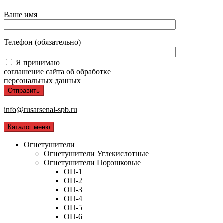
Ваше имя
Телефон (обязательно)
Я принимаю
соглашение сайта
об обработке
персональных данных
info@rusarsenal-spb.ru
Каталог меню
Огнетушители
Огнетушители Углекислотные
Огнетушители Порошковые
ОП-1
ОП-2
ОП-3
ОП-4
ОП-5
ОП-6