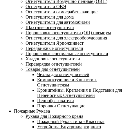
Огнетушители Воздушно-пенные (ОВП)
Огнетушители ОВЭ
Огнетушители самосрабатывающие
Огнетушители для дома
Огнетушители для автомобилей
Шахтные огнетушители
Порошковые огнетушители (ОП) премиум
Огнетушители для электрооборудования
Огнетушители Ярпожинвест
Передвижные огнетушители
Порошковые специальные огнетушители
Хладоновые огнетушители
Перезарядка огнетушителей
Товары для огнетушителей
Чехлы для огнетушителей
Комплектующие и Запчасти к
Огнетушителям
Кронштейны, Крепления и Подставки для
Переносных Огнетушителей
Пенообразователи
Порошки Огнетушащие
Пожарные Рукава
Рукава для Пожарного крана
Пожарный Рукав типа «Классик»
Устройства Внутриквартирного