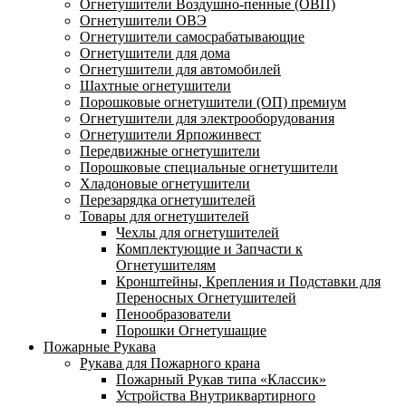
Огнетушители Воздушно-пенные (ОВП)
Огнетушители ОВЭ
Огнетушители самосрабатывающие
Огнетушители для дома
Огнетушители для автомобилей
Шахтные огнетушители
Порошковые огнетушители (ОП) премиум
Огнетушители для электрооборудования
Огнетушители Ярпожинвест
Передвижные огнетушители
Порошковые специальные огнетушители
Хладоновые огнетушители
Перезарядка огнетушителей
Товары для огнетушителей
Чехлы для огнетушителей
Комплектующие и Запчасти к
Огнетушителям
Кронштейны, Крепления и Подставки для
Переносных Огнетушителей
Пенообразователи
Порошки Огнетушащие
Пожарные Рукава
Рукава для Пожарного крана
Пожарный Рукав типа «Классик»
Устройства Внутриквартирного