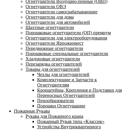
Огнетушители Воздушно-пенные (ОВП)
Огнетушители ОВЭ
Огнетушители самосрабатывающие
Огнетушители для дома
Огнетушители для автомобилей
Шахтные огнетушители
Порошковые огнетушители (ОП) премиум
Огнетушители для электрооборудования
Огнетушители Ярпожинвест
Передвижные огнетушители
Порошковые специальные огнетушители
Хладоновые огнетушители
Перезарядка огнетушителей
Товары для огнетушителей
Чехлы для огнетушителей
Комплектующие и Запчасти к
Огнетушителям
Кронштейны, Крепления и Подставки для
Переносных Огнетушителей
Пенообразователи
Порошки Огнетушащие
Пожарные Рукава
Рукава для Пожарного крана
Пожарный Рукав типа «Классик»
Устройства Внутриквартирного