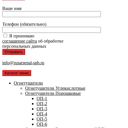
Ваше имя
Телефон (обязательно)
Я принимаю
соглашение сайта
об обработке
персональных данных
info@rusarsenal-spb.ru
Каталог меню
Огнетушители
Огнетушители Углекислотные
Огнетушители Порошковые
ОП-1
ОП-2
ОП-3
ОП-4
ОП-5
ОП-6