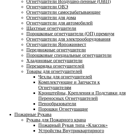
Огнетушители Воздушно-пенные (ОВП)
Огнетушители ОВЭ
Огнетушители самосрабатывающие
Огнетушители для дома
Огнетушители для автомобилей
Шахтные огнетушители
Порошковые огнетушители (ОП) премиум
Огнетушители для электрооборудования
Огнетушители Ярпожинвест
Передвижные огнетушители
Порошковые специальные огнетушители
Хладоновые огнетушители
Перезарядка огнетушителей
Товары для огнетушителей
Чехлы для огнетушителей
Комплектующие и Запчасти к
Огнетушителям
Кронштейны, Крепления и Подставки для
Переносных Огнетушителей
Пенообразователи
Порошки Огнетушащие
Пожарные Рукава
Рукава для Пожарного крана
Пожарный Рукав типа «Классик»
Устройства Внутриквартирного