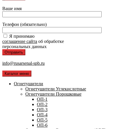
Ваше имя
Телефон (обязательно)
Я принимаю
соглашение сайта
об обработке
персональных данных
info@rusarsenal-spb.ru
Каталог меню
Огнетушители
Огнетушители Углекислотные
Огнетушители Порошковые
ОП-1
ОП-2
ОП-3
ОП-4
ОП-5
ОП-6