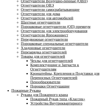
Огнетушители Воздушно-пенные (ОВП)
Огнетушители ОВЭ
Огнетушители самосрабатывающие
Огнетушители для дома
Огнетушители для автомобилей
Шахтные огнетушители
Порошковые огнетушители (ОП) премиум
Огнетушители для электрооборудования
Огнетушители Ярпожинвест
Передвижные огнетушители
Порошковые специальные огнетушители
Хладоновые огнетушители
Перезарядка огнетушителей
Товары для огнетушителей
Чехлы для огнетушителей
Комплектующие и Запчасти к
Огнетушителям
Кронштейны, Крепления и Подставки для
Переносных Огнетушителей
Пенообразователи
Порошки Огнетушащие
Пожарные Рукава
Рукава для Пожарного крана
Пожарный Рукав типа «Классик»
Устройства Внутриквартирного