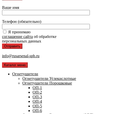
Ваше имя
Телефон (обязательно)
Я принимаю
соглашение сайта
об обработке
персональных данных
info@rusarsenal-spb.ru
Каталог меню
Огнетушители
Огнетушители Углекислотные
Огнетушители Порошковые
ОП-1
ОП-2
ОП-3
ОП-4
ОП-5
ОП-6