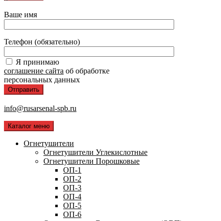
Ваше имя
Телефон (обязательно)
Я принимаю
соглашение сайта
об обработке
персональных данных
info@rusarsenal-spb.ru
Каталог меню
Огнетушители
Огнетушители Углекислотные
Огнетушители Порошковые
ОП-1
ОП-2
ОП-3
ОП-4
ОП-5
ОП-6