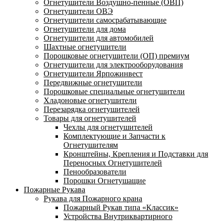
Огнетушители Воздушно-пенные (ОВП)
Огнетушители ОВЭ
Огнетушители самосрабатывающие
Огнетушители для дома
Огнетушители для автомобилей
Шахтные огнетушители
Порошковые огнетушители (ОП) премиум
Огнетушители для электрооборудования
Огнетушители Ярпожинвест
Передвижные огнетушители
Порошковые специальные огнетушители
Хладоновые огнетушители
Перезарядка огнетушителей
Товары для огнетушителей
Чехлы для огнетушителей
Комплектующие и Запчасти к
Огнетушителям
Кронштейны, Крепления и Подставки для
Переносных Огнетушителей
Пенообразователи
Порошки Огнетушащие
Пожарные Рукава
Рукава для Пожарного крана
Пожарный Рукав типа «Классик»
Устройства Внутриквартирного