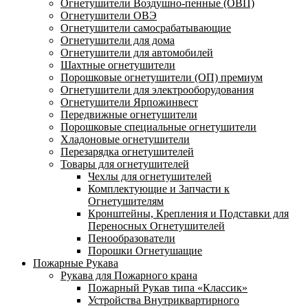
Огнетушители Воздушно-пенные (ОВП)
Огнетушители ОВЭ
Огнетушители самосрабатывающие
Огнетушители для дома
Огнетушители для автомобилей
Шахтные огнетушители
Порошковые огнетушители (ОП) премиум
Огнетушители для электрооборудования
Огнетушители Ярпожинвест
Передвижные огнетушители
Порошковые специальные огнетушители
Хладоновые огнетушители
Перезарядка огнетушителей
Товары для огнетушителей
Чехлы для огнетушителей
Комплектующие и Запчасти к
Огнетушителям
Кронштейны, Крепления и Подставки для
Переносных Огнетушителей
Пенообразователи
Порошки Огнетушащие
Пожарные Рукава
Рукава для Пожарного крана
Пожарный Рукав типа «Классик»
Устройства Внутриквартирного