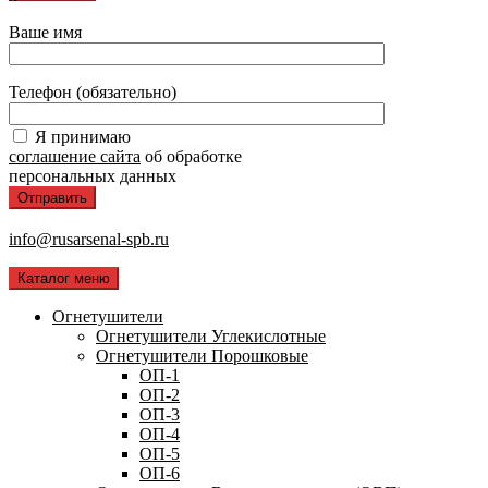
Ваше имя
Телефон (обязательно)
Я принимаю
соглашение сайта
об обработке
персональных данных
info@rusarsenal-spb.ru
Каталог меню
Огнетушители
Огнетушители Углекислотные
Огнетушители Порошковые
ОП-1
ОП-2
ОП-3
ОП-4
ОП-5
ОП-6