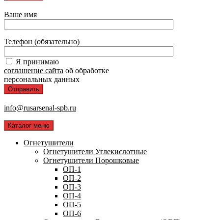
Ваше имя
Телефон (обязательно)
Я принимаю
соглашение сайта
об обработке
персональных данных
info@rusarsenal-spb.ru
Каталог меню
Огнетушители
Огнетушители Углекислотные
Огнетушители Порошковые
ОП-1
ОП-2
ОП-3
ОП-4
ОП-5
ОП-6