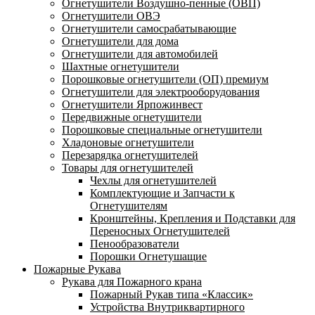
Огнетушители Воздушно-пенные (ОВП)
Огнетушители ОВЭ
Огнетушители самосрабатывающие
Огнетушители для дома
Огнетушители для автомобилей
Шахтные огнетушители
Порошковые огнетушители (ОП) премиум
Огнетушители для электрооборудования
Огнетушители Ярпожинвест
Передвижные огнетушители
Порошковые специальные огнетушители
Хладоновые огнетушители
Перезарядка огнетушителей
Товары для огнетушителей
Чехлы для огнетушителей
Комплектующие и Запчасти к
Огнетушителям
Кронштейны, Крепления и Подставки для
Переносных Огнетушителей
Пенообразователи
Порошки Огнетушащие
Пожарные Рукава
Рукава для Пожарного крана
Пожарный Рукав типа «Классик»
Устройства Внутриквартирного