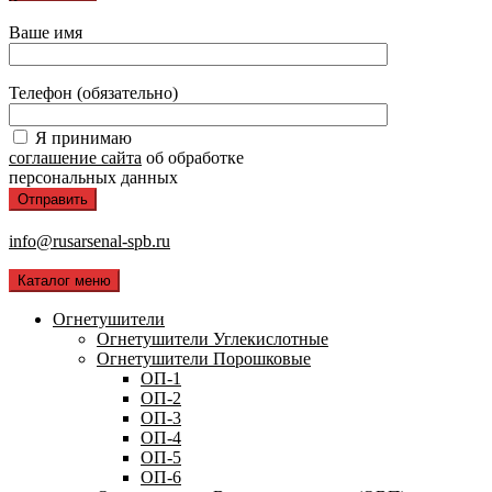
Ваше имя
Телефон (обязательно)
Я принимаю
соглашение сайта
об обработке
персональных данных
info@rusarsenal-spb.ru
Каталог меню
Огнетушители
Огнетушители Углекислотные
Огнетушители Порошковые
ОП-1
ОП-2
ОП-3
ОП-4
ОП-5
ОП-6