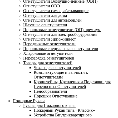
Огнетушители Воздушно-пенные (ОВП)
Огнетушители ОВЭ
Огнетушители самосрабатывающие
Огнетушители для дома
Огнетушители для автомобилей
Шахтные огнетушители
Порошковые огнетушители (ОП) премиум
Огнетушители для электрооборудования
Огнетушители Ярпожинвест
Передвижные огнетушители
Порошковые специальные огнетушители
Хладоновые огнетушители
Перезарядка огнетушителей
Товары для огнетушителей
Чехлы для огнетушителей
Комплектующие и Запчасти к
Огнетушителям
Кронштейны, Крепления и Подставки для
Переносных Огнетушителей
Пенообразователи
Порошки Огнетушащие
Пожарные Рукава
Рукава для Пожарного крана
Пожарный Рукав типа «Классик»
Устройства Внутриквартирного