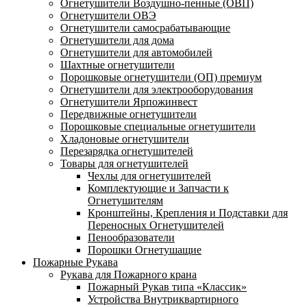
Огнетушители Воздушно-пенные (ОВП)
Огнетушители ОВЭ
Огнетушители самосрабатывающие
Огнетушители для дома
Огнетушители для автомобилей
Шахтные огнетушители
Порошковые огнетушители (ОП) премиум
Огнетушители для электрооборудования
Огнетушители Ярпожинвест
Передвижные огнетушители
Порошковые специальные огнетушители
Хладоновые огнетушители
Перезарядка огнетушителей
Товары для огнетушителей
Чехлы для огнетушителей
Комплектующие и Запчасти к
Огнетушителям
Кронштейны, Крепления и Подставки для
Переносных Огнетушителей
Пенообразователи
Порошки Огнетушащие
Пожарные Рукава
Рукава для Пожарного крана
Пожарный Рукав типа «Классик»
Устройства Внутриквартирного