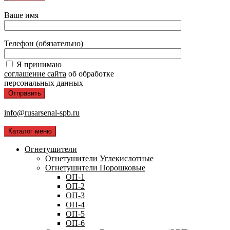
Ваше имя
Телефон (обязательно)
Я принимаю
соглашение сайта
об обработке
персональных данных
info@rusarsenal-spb.ru
Каталог меню
Огнетушители
Огнетушители Углекислотные
Огнетушители Порошковые
ОП-1
ОП-2
ОП-3
ОП-4
ОП-5
ОП-6