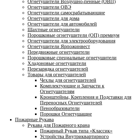
Огнетушители Воздушно-пенные (ОВП)
Огнетушители ОВЭ
Огнетушители самосрабатывающие
Огнетушители для дома
Огнетушители для автомобилей
Шахтные огнетушители
Порошковые огнетушители (ОП) премиум
Огнетушители для электрооборудования
Огнетушители Ярпожинвест
Передвижные огнетушители
Порошковые специальные огнетушители
Хладоновые огнетушители
Перезарядка огнетушителей
Товары для огнетушителей
Чехлы для огнетушителей
Комплектующие и Запчасти к
Огнетушителям
Кронштейны, Крепления и Подставки для
Переносных Огнетушителей
Пенообразователи
Порошки Огнетушащие
Пожарные Рукава
Рукава для Пожарного крана
Пожарный Рукав типа «Классик»
Устройства Внутриквартирного