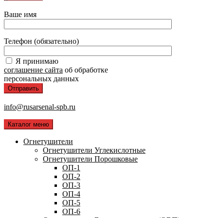
Ваше имя
Телефон (обязательно)
Я принимаю
соглашение сайта
об обработке
персональных данных
info@rusarsenal-spb.ru
Каталог меню
Огнетушители
Огнетушители Углекислотные
Огнетушители Порошковые
ОП-1
ОП-2
ОП-3
ОП-4
ОП-5
ОП-6