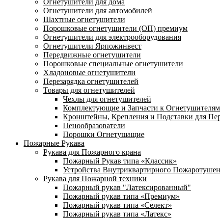
Огнетушители для дома
Огнетушители для автомобилей
Шахтные огнетушители
Порошковые огнетушители (ОП) премиум
Огнетушители для электрооборудования
Огнетушители Ярпожинвест
Передвижные огнетушители
Порошковые специальные огнетушители
Хладоновые огнетушители
Перезарядка огнетушителей
Товары для огнетушителей
Чехлы для огнетушителей
Комплектующие и Запчасти к Огнетушителям
Кронштейны, Крепления и Подставки для Пе
Пенообразователи
Порошки Огнетушащие
Пожарные Рукава
Рукава для Пожарного крана
Пожарный Рукав типа «Классик»
Устройства Внутриквартирного Пожаротуше
Рукава для Пожарной техники
Пожарный рукав "Латексированный"
Пожарный рукав типа «Премиум»
Пожарный рукав типа «Селект»
Пожарный рукав типа «Латекс»