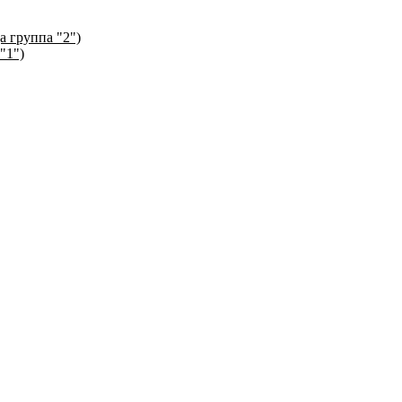
а группа "2")
"1")