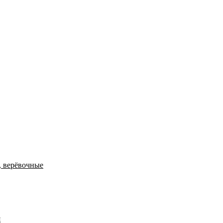
, верёвочные
я