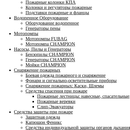
Пожарные колонки КПА
Колонки и регуляторы пожарные
Подставки пожарные и фланцы
Водопенное Оборудование
Оборудование водопенное
Генераторы пены
Мотопомпы
Мотопомпы FUBAG
Мотопомпа CHAMPION
Насосы, Пилы и Генераторы
Бензопилы CHAMPION
Генераторы CHAMPION
Мойки CHAMPION
Снаряжение пожарных
Боевая одежда пожарного и снаряжение
Фонари и сигнально-осветительные приборы
Снаряжение пожарных: Каски, Шлемы
Средства спасения при пожаре
Пожарные лестницы: навесные, спасательные
Пожарные веревки
Слип-Эвакуаторы
Средства защиты при пожаре
Защитная одежда
Капюшон Феникс
Средства индивидуальной защиты органов дыхани