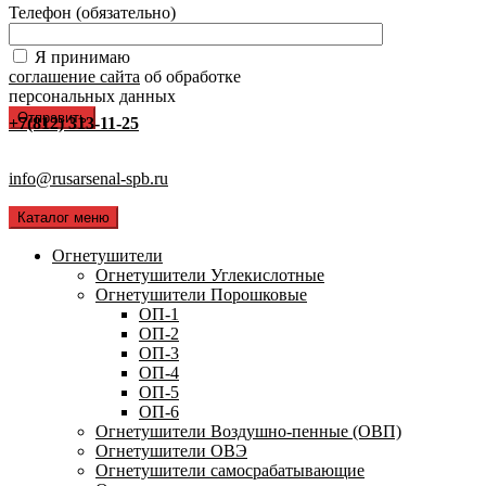
Телефон (обязательно)
Я принимаю
соглашение сайта
об обработке
персональных данных
+7(812) 313-11-25
info@rusarsenal-spb.ru
Каталог меню
Огнетушители
Огнетушители Углекислотные
Огнетушители Порошковые
ОП-1
ОП-2
ОП-3
ОП-4
ОП-5
ОП-6
Огнетушители Воздушно-пенные (ОВП)
Огнетушители ОВЭ
Огнетушители самосрабатывающие