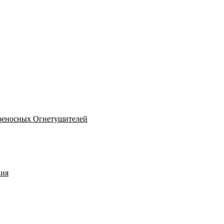
реносных Огнетушителей
ния