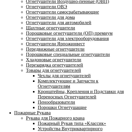
Огнетушители Воздушно-пенные (ОВП)
Огнетушители ОВЭ
Огнетушители самосрабатывающие
Огнетушители для дома
Огнетушители для автомобилей
Шахтные огнетушители
Порошковые огнетушители (ОП) премиум
Огнетушители для электрооборудования
Огнетушители Ярпожинвест
Передвижные огнетушители
Порошковые специальные огнетушители
Хладоновые огнетушители
Перезарядка огнетушителей
Товары для огнетушителей
Чехлы для огнетушителей
Комплектующие и Запчасти к
Огнетушителям
Кронштейны, Крепления и Подставки для
Переносных Огнетушителей
Пенообразователи
Порошки Огнетушащие
Пожарные Рукава
Рукава для Пожарного крана
Пожарный Рукав типа «Классик»
Устройства Внутриквартирного