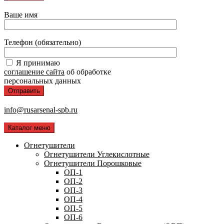
Ваше имя
Телефон (обязательно)
Я принимаю
соглашение сайта
об обработке
персональных данных
info@rusarsenal-spb.ru
Каталог меню
Огнетушители
Огнетушители Углекислотные
Огнетушители Порошковые
ОП-1
ОП-2
ОП-3
ОП-4
ОП-5
ОП-6