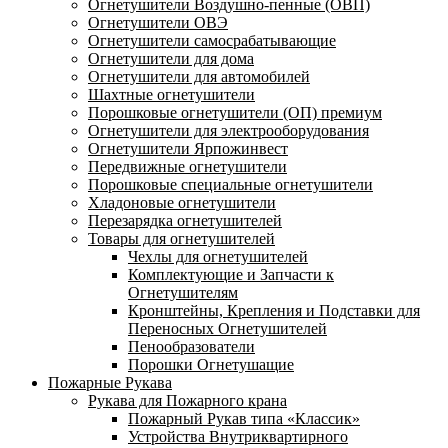
Огнетушители Воздушно-пенные (ОВП)
Огнетушители ОВЭ
Огнетушители самосрабатывающие
Огнетушители для дома
Огнетушители для автомобилей
Шахтные огнетушители
Порошковые огнетушители (ОП) премиум
Огнетушители для электрооборудования
Огнетушители Ярпожинвест
Передвижные огнетушители
Порошковые специальные огнетушители
Хладоновые огнетушители
Перезарядка огнетушителей
Товары для огнетушителей
Чехлы для огнетушителей
Комплектующие и Запчасти к
Огнетушителям
Кронштейны, Крепления и Подставки для
Переносных Огнетушителей
Пенообразователи
Порошки Огнетушащие
Пожарные Рукава
Рукава для Пожарного крана
Пожарный Рукав типа «Классик»
Устройства Внутриквартирного