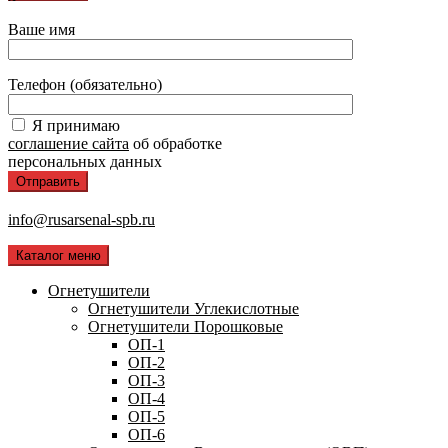
Ваше имя
Телефон (обязательно)
Я принимаю
соглашение сайта
об обработке
персональных данных
info@rusarsenal-spb.ru
Каталог меню
Огнетушители
Огнетушители Углекислотные
Огнетушители Порошковые
ОП-1
ОП-2
ОП-3
ОП-4
ОП-5
ОП-6