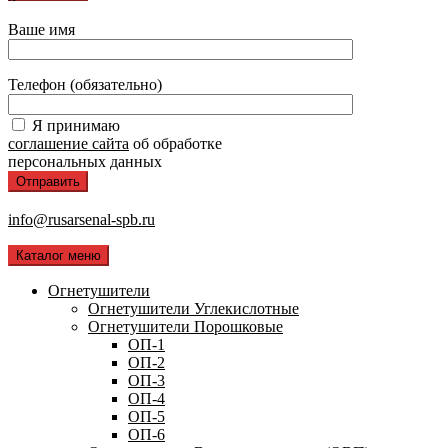
Ваше имя
Телефон (обязательно)
Я принимаю
соглашение сайта
об обработке
персональных данных
info@rusarsenal-spb.ru
Каталог меню
Огнетушители
Огнетушители Углекислотные
Огнетушители Порошковые
ОП-1
ОП-2
ОП-3
ОП-4
ОП-5
ОП-6