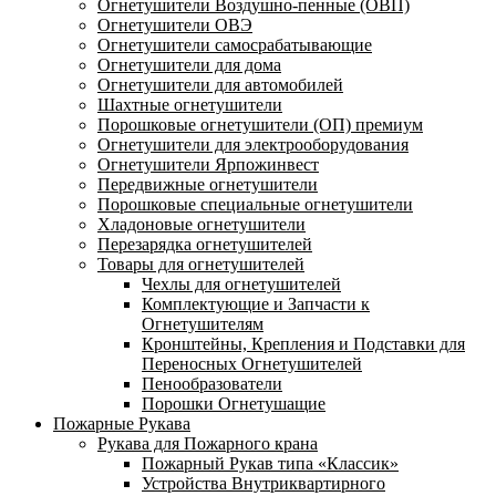
Огнетушители Воздушно-пенные (ОВП)
Огнетушители ОВЭ
Огнетушители самосрабатывающие
Огнетушители для дома
Огнетушители для автомобилей
Шахтные огнетушители
Порошковые огнетушители (ОП) премиум
Огнетушители для электрооборудования
Огнетушители Ярпожинвест
Передвижные огнетушители
Порошковые специальные огнетушители
Хладоновые огнетушители
Перезарядка огнетушителей
Товары для огнетушителей
Чехлы для огнетушителей
Комплектующие и Запчасти к
Огнетушителям
Кронштейны, Крепления и Подставки для
Переносных Огнетушителей
Пенообразователи
Порошки Огнетушащие
Пожарные Рукава
Рукава для Пожарного крана
Пожарный Рукав типа «Классик»
Устройства Внутриквартирного