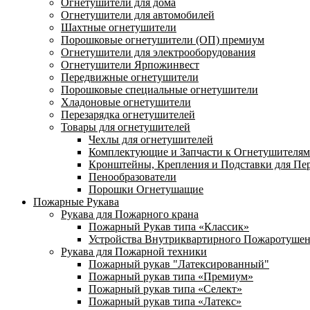
Огнетушители для дома
Огнетушители для автомобилей
Шахтные огнетушители
Порошковые огнетушители (ОП) премиум
Огнетушители для электрооборудования
Огнетушители Ярпожинвест
Передвижные огнетушители
Порошковые специальные огнетушители
Хладоновые огнетушители
Перезарядка огнетушителей
Товары для огнетушителей
Чехлы для огнетушителей
Комплектующие и Запчасти к Огнетушителям
Кронштейны, Крепления и Подставки для Пе
Пенообразователи
Порошки Огнетушащие
Пожарные Рукава
Рукава для Пожарного крана
Пожарный Рукав типа «Классик»
Устройства Внутриквартирного Пожаротуше
Рукава для Пожарной техники
Пожарный рукав "Латексированный"
Пожарный рукав типа «Премиум»
Пожарный рукав типа «Селект»
Пожарный рукав типа «Латекс»