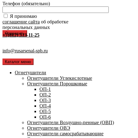
Телефон (обязательно)
Я принимаю
соглашение сайта
об обработке
персональных данных
+7(812) 313-11-25
info@rusarsenal-spb.ru
Каталог меню
Огнетушители
Огнетушители Углекислотные
Огнетушители Порошковые
ОП-1
ОП-2
ОП-3
ОП-4
ОП-5
ОП-6
Огнетушители Воздушно-пенные (ОВП)
Огнетушители ОВЭ
Огнетушители самосрабатывающие