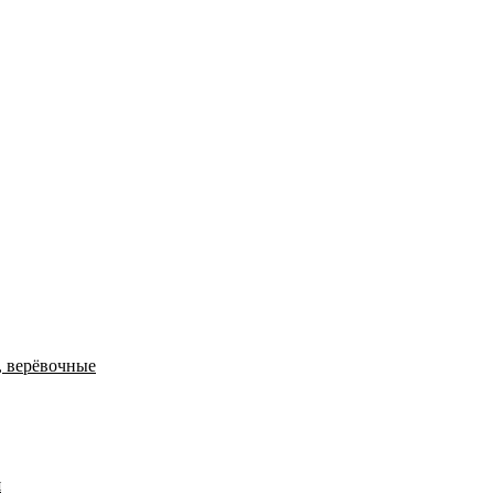
, верёвочные
я