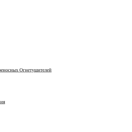
реносных Огнетушителей
ния