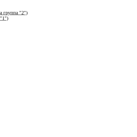
а группа "2")
"1")