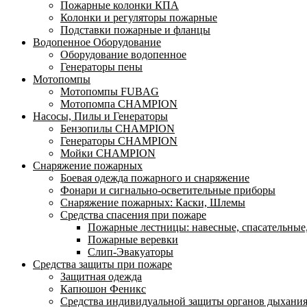
Пожарные колонки КПА
Колонки и регуляторы пожарные
Подставки пожарные и фланцы
Водопенное Оборудование
Оборудование водопенное
Генераторы пены
Мотопомпы
Мотопомпы FUBAG
Мотопомпа CHAMPION
Насосы, Пилы и Генераторы
Бензопилы CHAMPION
Генераторы CHAMPION
Мойки CHAMPION
Снаряжение пожарных
Боевая одежда пожарного и снаряжение
Фонари и сигнально-осветительные приборы
Снаряжение пожарных: Каски, Шлемы
Средства спасения при пожаре
Пожарные лестницы: навесные, спасательные
Пожарные веревки
Слип-Эвакуаторы
Средства защиты при пожаре
Защитная одежда
Капюшон Феникс
Средства индивидуальной защиты органов дыхани