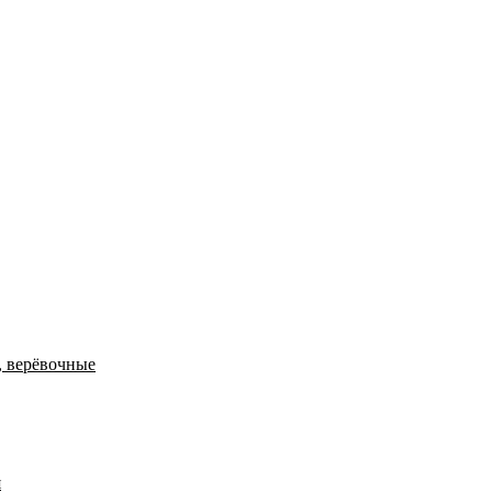
, верёвочные
я