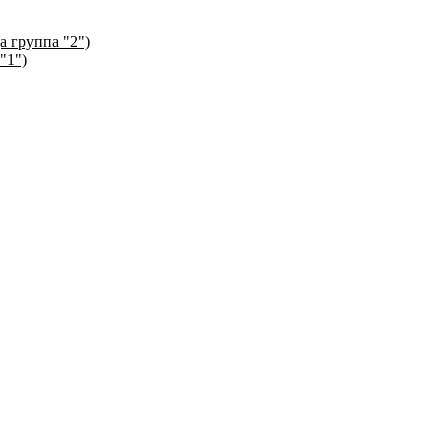
а группа "2")
"1")