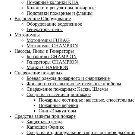
Пожарные колонки КПА
Колонки и регуляторы пожарные
Подставки пожарные и фланцы
Водопенное Оборудование
Оборудование водопенное
Генераторы пены
Мотопомпы
Мотопомпы FUBAG
Мотопомпа CHAMPION
Насосы, Пилы и Генераторы
Бензопилы CHAMPION
Генераторы CHAMPION
Мойки CHAMPION
Снаряжение пожарных
Боевая одежда пожарного и снаряжение
Фонари и сигнально-осветительные приборы
Снаряжение пожарных: Каски, Шлемы
Средства спасения при пожаре
Пожарные лестницы: навесные, спасательные
Пожарные веревки
Слип-Эвакуаторы
Средства защиты при пожаре
Защитная одежда
Капюшон Феникс
Средства индивидуальной защиты органов дыхани