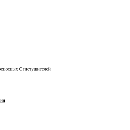
реносных Огнетушителей
ния