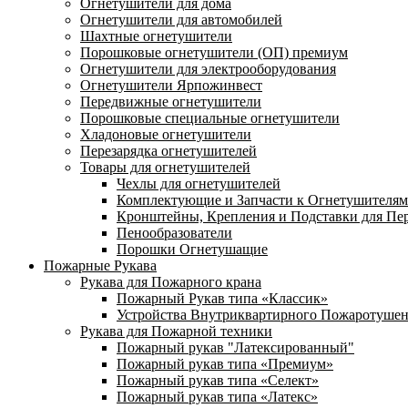
Огнетушители для дома
Огнетушители для автомобилей
Шахтные огнетушители
Порошковые огнетушители (ОП) премиум
Огнетушители для электрооборудования
Огнетушители Ярпожинвест
Передвижные огнетушители
Порошковые специальные огнетушители
Хладоновые огнетушители
Перезарядка огнетушителей
Товары для огнетушителей
Чехлы для огнетушителей
Комплектующие и Запчасти к Огнетушителям
Кронштейны, Крепления и Подставки для Пе
Пенообразователи
Порошки Огнетушащие
Пожарные Рукава
Рукава для Пожарного крана
Пожарный Рукав типа «Классик»
Устройства Внутриквартирного Пожаротуше
Рукава для Пожарной техники
Пожарный рукав "Латексированный"
Пожарный рукав типа «Премиум»
Пожарный рукав типа «Селект»
Пожарный рукав типа «Латекс»