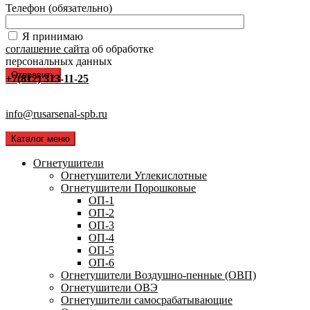
Телефон (обязательно)
Я принимаю
соглашение сайта
об обработке
персональных данных
+7(812) 313-11-25
info@rusarsenal-spb.ru
Каталог меню
Огнетушители
Огнетушители Углекислотные
Огнетушители Порошковые
ОП-1
ОП-2
ОП-3
ОП-4
ОП-5
ОП-6
Огнетушители Воздушно-пенные (ОВП)
Огнетушители ОВЭ
Огнетушители самосрабатывающие