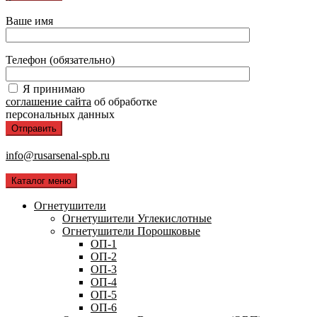
Ваше имя
Телефон (обязательно)
Я принимаю
соглашение сайта
об обработке
персональных данных
info@rusarsenal-spb.ru
Каталог меню
Огнетушители
Огнетушители Углекислотные
Огнетушители Порошковые
ОП-1
ОП-2
ОП-3
ОП-4
ОП-5
ОП-6