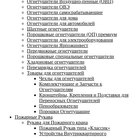
Огнетушители Воздушно-пенные (ОВП)
Огнетушители ОВЭ
Огнетушители самосрабатывающие
Огнетушители для дома
Огнетушители для автомобилей
Шахтные огнетушители
Порошковые огнетушители (ОП) премиум
Огнетушители для электрооборудования
Огнетушители Ярпожинвест
Передвижные огнетушители
Порошковые специальные огнетушители
Хладоновые огнетушители
Перезарядка огнетушителей
Товары для огнетушителей
Чехлы для огнетушителей
Комплектующие и Запчасти к
Огнетушителям
Кронштейны, Крепления и Подставки для
Переносных Огнетушителей
Пенообразователи
Порошки Огнетушащие
Пожарные Рукава
Рукава для Пожарного крана
Пожарный Рукав типа «Классик»
Устройства Внутриквартирного