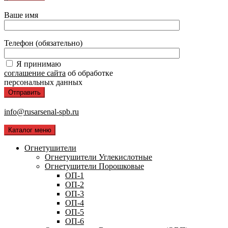
Ваше имя
Телефон (обязательно)
Я принимаю
соглашение сайта
об обработке
персональных данных
info@rusarsenal-spb.ru
Каталог меню
Огнетушители
Огнетушители Углекислотные
Огнетушители Порошковые
ОП-1
ОП-2
ОП-3
ОП-4
ОП-5
ОП-6