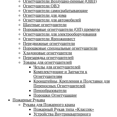
Огнетушители Воздушно-пенные (ОВП)
Огнетушители ОВЭ
Огнетушители самосрабатывающие
Огнетушители для дома
Огнетушители для автомобилей
Шахтные огнетушители
Порошковые огнетушители (ОП) премиум
Огнетушители для электрооборудования
Огнетушители Ярпожинвест
Передвижные огнетушители
Порошковые специальные огнетушители
Хладоновые огнетушители
Перезарядка огнетушителей
Товары для огнетушителей
Чехлы для огнетушителей
Комплектующие и Запчасти к
Огнетушителям
Кронштейны, Крепления и Подставки для
Переносных Огнетушителей
Пенообразователи
Порошки Огнетушащие
Пожарные Рукава
Рукава для Пожарного крана
Пожарный Рукав типа «Классик»
Устройства Внутриквартирного