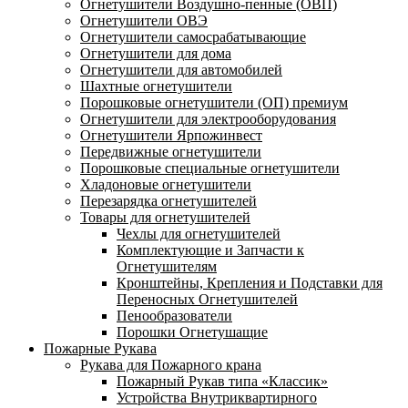
Огнетушители Воздушно-пенные (ОВП)
Огнетушители ОВЭ
Огнетушители самосрабатывающие
Огнетушители для дома
Огнетушители для автомобилей
Шахтные огнетушители
Порошковые огнетушители (ОП) премиум
Огнетушители для электрооборудования
Огнетушители Ярпожинвест
Передвижные огнетушители
Порошковые специальные огнетушители
Хладоновые огнетушители
Перезарядка огнетушителей
Товары для огнетушителей
Чехлы для огнетушителей
Комплектующие и Запчасти к
Огнетушителям
Кронштейны, Крепления и Подставки для
Переносных Огнетушителей
Пенообразователи
Порошки Огнетушащие
Пожарные Рукава
Рукава для Пожарного крана
Пожарный Рукав типа «Классик»
Устройства Внутриквартирного