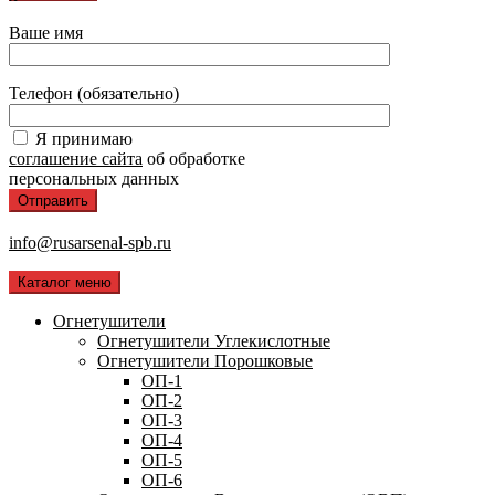
Ваше имя
Телефон (обязательно)
Я принимаю
соглашение сайта
об обработке
персональных данных
info@rusarsenal-spb.ru
Каталог меню
Огнетушители
Огнетушители Углекислотные
Огнетушители Порошковые
ОП-1
ОП-2
ОП-3
ОП-4
ОП-5
ОП-6