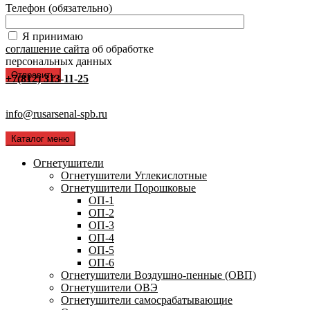
Телефон (обязательно)
Я принимаю
соглашение сайта
об обработке
персональных данных
+7(812) 313-11-25
info@rusarsenal-spb.ru
Каталог меню
Огнетушители
Огнетушители Углекислотные
Огнетушители Порошковые
ОП-1
ОП-2
ОП-3
ОП-4
ОП-5
ОП-6
Огнетушители Воздушно-пенные (ОВП)
Огнетушители ОВЭ
Огнетушители самосрабатывающие