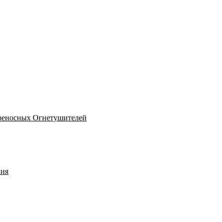
реносных Огнетушителей
ния