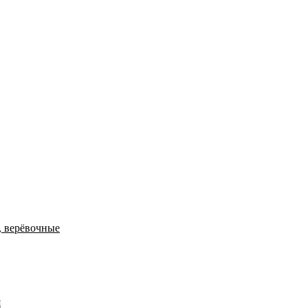
, верёвочные
я