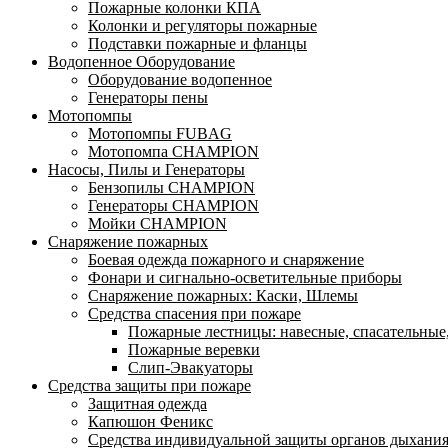
Пожарные колонки КПА
Колонки и регуляторы пожарные
Подставки пожарные и фланцы
Водопенное Оборудование
Оборудование водопенное
Генераторы пены
Мотопомпы
Мотопомпы FUBAG
Мотопомпа CHAMPION
Насосы, Пилы и Генераторы
Бензопилы CHAMPION
Генераторы CHAMPION
Мойки CHAMPION
Снаряжение пожарных
Боевая одежда пожарного и снаряжение
Фонари и сигнально-осветительные приборы
Снаряжение пожарных: Каски, Шлемы
Средства спасения при пожаре
Пожарные лестницы: навесные, спасательные
Пожарные веревки
Слип-Эвакуаторы
Средства защиты при пожаре
Защитная одежда
Капюшон Феникс
Средства индивидуальной защиты органов дыхани