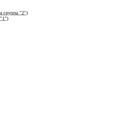
а группа "2")
"1")