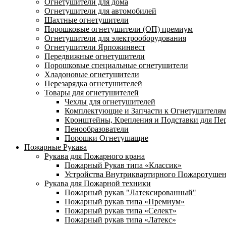
Огнетушители для дома
Огнетушители для автомобилей
Шахтные огнетушители
Порошковые огнетушители (ОП) премиум
Огнетушители для электрооборудования
Огнетушители Ярпожинвест
Передвижные огнетушители
Порошковые специальные огнетушители
Хладоновые огнетушители
Перезарядка огнетушителей
Товары для огнетушителей
Чехлы для огнетушителей
Комплектующие и Запчасти к Огнетушителям
Кронштейны, Крепления и Подставки для Пе
Пенообразователи
Порошки Огнетушащие
Пожарные Рукава
Рукава для Пожарного крана
Пожарный Рукав типа «Классик»
Устройства Внутриквартирного Пожаротуше
Рукава для Пожарной техники
Пожарный рукав "Латексированный"
Пожарный рукав типа «Премиум»
Пожарный рукав типа «Селект»
Пожарный рукав типа «Латекс»